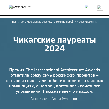
Россия
Мир
Технологии
Интерьер
Пресса
Архитекторы
Проекты
Конкурсы
События
Книги
Вакансии
Вы читаете мобильную версию, но можете
перейти к версии для ПК
Чикагские лауреаты
send.project
Анонсы конкурсов
Блог
2024
Журнал
Интервью
Исследование
Мнение
Обзор
Объект
Результаты конкурса
Репортаж
Рецензия
Архитектура
Выставка
Дизайн
Иностранцы в России
Интерьер
Премия The International Architecture Awards
Книги
Наследие
Образование
Урбанистика
отметила сразу семь российских проектов –
Эко
четыре из них стали победителями в различных
номинациях, еще три удостоились почетного
упоминания. Рассказываем о каждом.
Автор текста:
Алёна Кузнецова