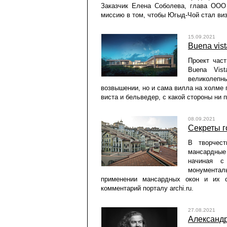
Заказчик Елена Соболева, глава ООО
миссию в том, чтобы Югыд-Чой стал виз
15.09.2021
Buena vist
Проект час
Buena Vis
великолепны
возвышении, но и сама вилла на холме 
виста и бельведер, с какой стороны ни 
08.09.2021
Секреты г
В творчест
мансардные
начиная с
монумента
применении мансардных окон и их 
комментарий порталу archi.ru.
27.08.2021
Александр