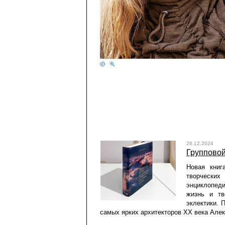
26.12.2024
Групповой
Новая книг
творчески
энциклопеди
жизнь и тв
эклектики. 
самых ярких архитекторов ХХ века Але