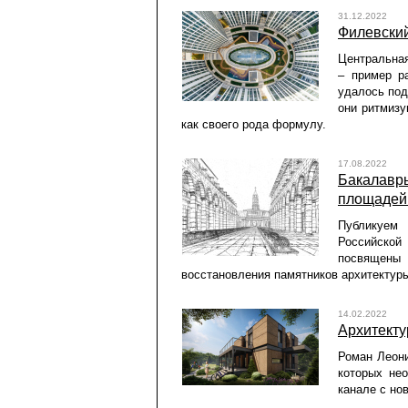
31.12.2022
Филевски
Центральна
– пример р
удалось под
они ритмизу
как своего рода формулу.
17.08.2022
Бакалавры
площадей
Публикуем
Российской
посвящены
восстановления памятников архитектуры
14.02.2022
Архитекту
Роман Леони
которых нео
канале с но