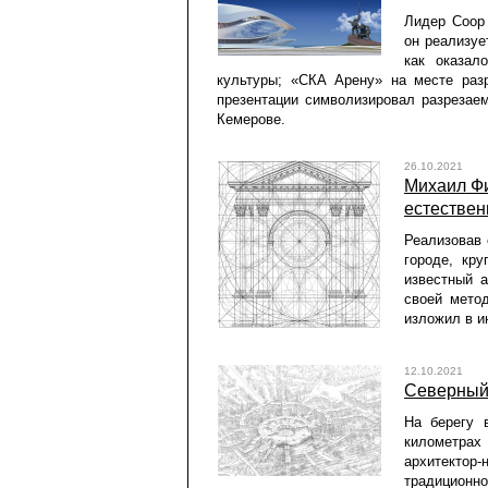
Лидер Coop 
он реализуе
как оказал
культуры; «СКА Арену» на месте раз
презентации символизировал разрезаем
Кемерове.
26.10.2021
Михаил Фи
естествен
Реализовав 
городе, кр
известный 
своей метод
изложил в ин
12.10.2021
Северный
На берегу 
километрах
архитектор
традиционн