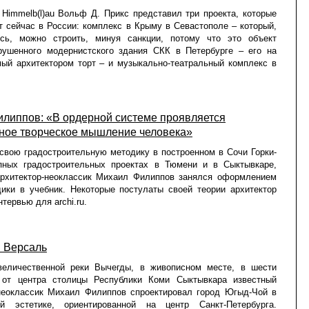
Himmelb(l)au Вольф Д. Прикс представил три проекта, которые
т сейчас в России: комплекс в Крыму в Севастополе – который,
ось, можно строить, минуя санкции, потому что это объект
рушенного модернистского здания СКК в Петербурге – его на
ый архитектором торт – и музыкально-театральный комплекс в
липпов: «В ордерной системе проявляется
ное творческое мышление человека»
свою градостроительную методику в построенном в Сочи Горки-
упных градостроительных проектах в Тюмени и в Сыктывкаре,
архитектор-неоклассик Михаил Филиппов занялся оформлением
ики в учебник. Некоторые постулаты своей теории архитектор
тервью для archi.ru.
 Версаль
величественной реки Вычегды, в живописном месте, в шести
 от центра столицы Республики Коми Сыктывкара известный
-неоклассик Михаил Филиппов спроектировал город Югыд-Чой в
ой эстетике, ориентированной на центр Санкт-Петербурга.