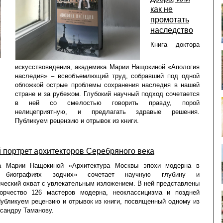
как не
промотать
наследство
Книга доктора
искусствоведения, академика Марии Нащокиной «Апология
наследия» – всеобъемлющий труд, собравший под одной
обложкой острые проблемы сохранения наследия в нашей
стране и за рубежом. Глубокий научный подход сочетается
в ней со смелостью говорить правду, порой
нелицеприятную, и предлагать здравые решения.
Публикуем рецензию и отрывок из книги.
 портрет архитекторов Серебряного века
а Марии Нащокиной «Архитектура Москвы эпохи модерна в
х биографиях зодчих» сочетает научную глубину и
ческий охват с увлекательным изложением. В ней представлены
орчество 126 мастеров модерна, неоклассицизма и поздней
Публикуем рецензию и отрывок из книги, посвященный одному из
ксандру Таманову.