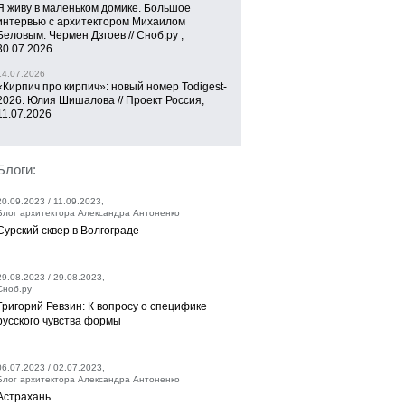
Я живу в маленьком домике. Большое
интервью с архитектором Михаилом
Беловым. Чермен Дзгоев // Сноб.ру ,
30.07.2026
14.07.2026
«Кирпич про кирпич»: новый номер Todigest-
2026. Юлия Шишалова // Проект Россия,
11.07.2026
Блоги:
20.09.2023 / 11.09.2023,
Блог архитектора Александра Антоненко
Сурский сквер в Волгограде
29.08.2023 / 29.08.2023,
Сноб.ру
Григорий Ревзин: К вопросу о специфике
русского чувства формы
06.07.2023 / 02.07.2023,
Блог архитектора Александра Антоненко
Астрахань