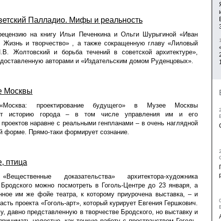
ветский Палладио. Мифы и реальность
рецензию на книгу Ильи Печенкина и Ольги Шурыгиной «Иван
. Жизнь и творчество» , а также сокращенную главу «Лиловый
И.В. Жолтовский и борьба течений в советской архитектуре»,
доставленную авторами и «Издательским домом Руденцовых».
е Москвы
«Москва: проектирование будущего» в Музее Москвы
ает историю города – в том числе управления им и его
 проектов наравне с реальными генпланами – в очень наглядной
й форме. Прямо-таки формирует сознание.
, птица
«Вещественные доказательства» архитектора-художника
Бродского можно посмотреть в Гоголь-Центре до 23 января, а
нное им же фойе театра, к которому приурочена выставка, – и
часть проекта «Гоголь-арт», который курирует Евгения Гершкович.
, давно представленную в творчестве Бродского, но выставку и
ринимать целостно, как тонкую работу с пространством Гоголь-