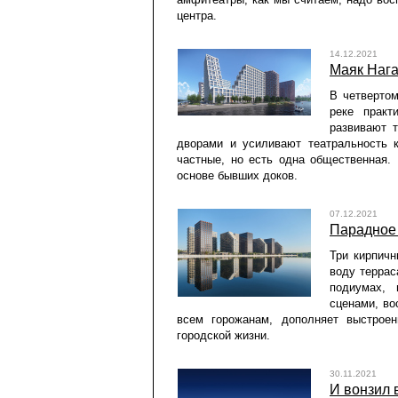
центра.
14.12.2021
Маяк Нага
В четверто
реке практ
развивают 
дворами и усиливают театральность 
частные, но есть одна общественная. 
основе бывших доков.
07.12.2021
Парадное
Три кирпич
воду террас
подиумах, 
сценами, во
всем горожанам, дополняет выстроен
городской жизни.
30.11.2021
И вонзил 