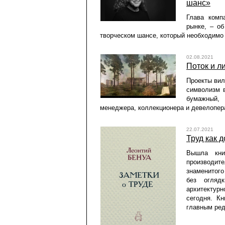
шанс»
Глава комп
рынке, – об
творческом шансе, который необходимо 
02.08.2021
Поток и л
Проекты вил
символизм в
бумажный, 
менеджера, коллекционера и девелопер
22.07.2021
Труд как 
Вышла кни
производите
знаменитого
без огляд
архитектур
сегодня. Кн
главным ре