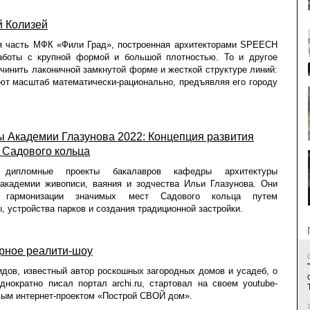
й Колизей
я часть МФК «Фили Град», построенная архитекторами SPEECH
аботы с крупной формой и большой плотностью. То и другое
чинить лаконичной замкнутой форме и жесткой структуре линий:
ют масштаб математически-рационально, предъявляя его городу
 Академии Глазунова 2022: Концепция развития
 Садового кольца
 дипломные проекты бакалавров кафедры архитектуры
 академии живописи, ваяния и зодчества Ильи Глазунова. Они
 гармонизации значимых мест Садового кольца путем
, устройства парков и создания традиционной застройки.
рное реалити-шоу
дов, известный автор роскошных загородных домов и усадеб, о
днократно писал портал archi.ru, стартовал на своем youtube-
вым интернет-проектом «Построй СВОЙ дом».