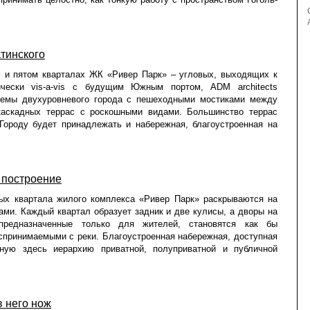
тинского
м и пятом кварталах ЖК «Ривер Парк» – угловых, выходящих к
ически vis-a-vis с будущим Южным портом, ADM architects
темы двухуровневого города с пешеходными мостиками между
каскадных террас с роскошными видами. Большинство террас
Городу будет принадлежать и набережная, благоустроенная на
 построение
ных квартала жилого комплекса «Ривер Парк» раскрываются на
ами. Каждый квартал образует задник и две кулисы, а дворы на
предназначенные только для жителей, становятся как бы
спринимаемыми с реки. Благоустроенная набережная, доступная
ную здесь иерархию приватной, полуприватной и публичной
в него нож