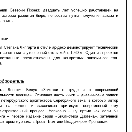
ании Северин Проект, двадцать лет успешно работающей на
 истории развития бюро, непростых путях получения заказа и
ловить.
инии
л Степана Липгарта в стиле ар-деко демонстрируют технический
 сочетании с утонченной отсылкой к 1930-м. Один из проектов
остальные предназначены для конкретных заказчиков: топ-
а.
добродетель
га Леонтия Бенуа «Заметки о труде и о современной
льности вообще». Основная часть книги – дневниковые записи
 петербургского архитектора Серебряного века, в которых автор
ки на коллег и заказчиков критикует современный ему
но-строительный процесс. Написано – ну прямо как если бы
ига – первое издание серии «Библиотека Диогена», затеянной
дактором журнала «Проект Балтия» Владимиром Фроловым.