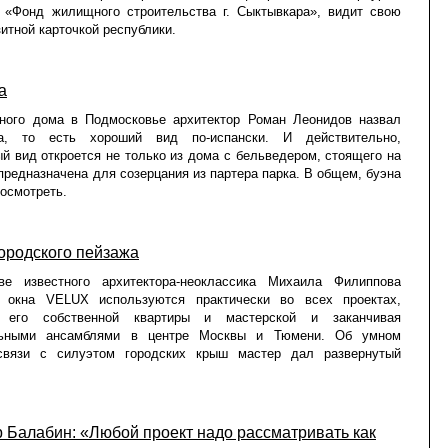
 «Фонд жилищного строительства г. Сыктывкара», видит свою
итной карточкой республики.
a
тного дома в Подмосковье архитектор Роман Леонидов назвал
ta, то есть хороший вид по-испански. И действительно,
й вид откроется не только из дома с бельведером, стоящего на
предназначена для созерцания из партера парка. В общем, буэна
посмотреть.
ородского пейзажа
ве известного архитектора-неоклассика Михаила Филиппова
 окна VELUX используются практически во всех проектах,
 его собственной квартиры и мастерской и заканчивая
льными ансамблями в центре Москвы и Тюмени. Об умном
связи с силуэтом городских крыш мастер дал развернутый
 Балабин: «Любой проект надо рассматривать как