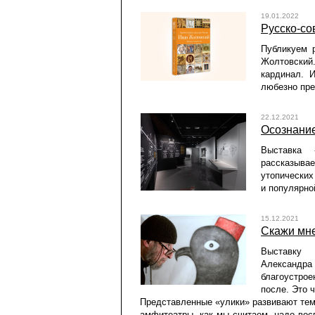
19.01.2022
Русско-со
Публикуем 
Жолтовский
кардинал. 
любезно пре
22.12.2021
Осознани
Выставка 
рассказыв
утопических
и популярно
15.12.2021
Скажи мне
Выставку 
Александра 
благоустрое
после. Это 
Представленные «улики» развивают тему
амфитеатры, как мы считаем, надо восп