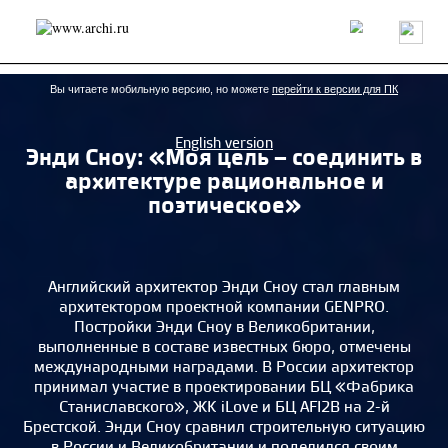
Россия
Мир
Технологии
Интерьер
Пресса
Архитекторы
Проекты
Конкурсы
События
Книги
Вакансии
Вы читаете мобильную версию, но можете
перейти к версии для ПК
English version
Энди Сноу: «Моя цель – соединить в
send.project
Анонсы конкурсов
Блог
архитектуре рациональное и
Журнал
Интервью
Исследование
Мнение
поэтическое»
Обзор
Объект
Результаты конкурса
Репортаж
Рецензия
Архитектура
Выставка
Дизайн
Иностранцы в России
Интерьер
Английский архитектор Энди Сноу стал главным
Книги
Наследие
Образование
Урбанистика
архитектором проектной компании GENPRO.
Эко
Постройки Энди Сноу в Великобритании,
выполненные в составе известных бюро, отмечены
международными наградами. В России архитектор
принимал участие в проектировании БЦ «Фабрика
Станиславского», ЖК iLove и БЦ AFI2B на 2-й
Брестской. Энди Сноу сравнил строительную ситуацию
в России и Великобритании и поделился своим