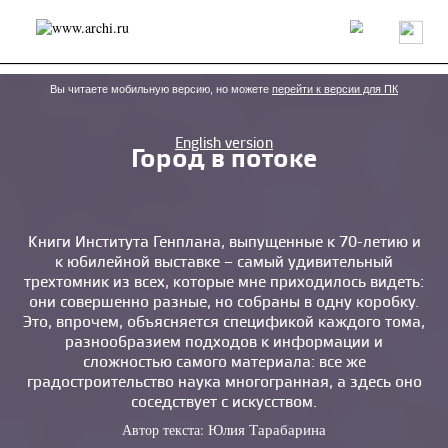
Россия
Мир
Технологии
Интерьер
Пресса
Архитекторы
Проекты
Конкурсы
События
Книги
Вакансии
Вы читаете мобильную версию, но можете
перейти к версии для ПК
English version
Город в потоке
send.project
Анонсы конкурсов
Блог
Журнал
Интервью
Исследование
Мнение
Обзор
Объект
Результаты конкурса
Репортаж
Рецензия
Архитектура
Выставка
Книги Института Генплана, выпущенные к 70-летию и
к юбилейной выставке – самый удивительный
Дизайн
Иностранцы в России
Интерьер
трехтомник из всех, которые мне приходилось видеть:
Книги
Наследие
Образование
Урбанистика
они совершенно разные, но собраны в одну коробку.
Эко
Это, впрочем, объясняется спецификой каждого тома,
разнообразием подходов к информации и
сложностью самого материала: все же
градостроительство наука многогранная, а здесь оно
соседствует с искусством.
Автор текста:
Юлия Тарабарина