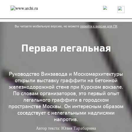
Россия
Мир
Технологии
Интерьер
Пресса
Архитекторы
Проекты
Конкурсы
События
Книги
Вакансии
Вы читаете мобильную версию, но можете
перейти к версии для ПК
Первая легальная
send.project
Анонсы конкурсов
Блог
Журнал
Интервью
Исследование
Мнение
Обзор
Объект
Результаты конкурса
Репортаж
Рецензия
Архитектура
Выставка
Руководство Винзавода и Москомархитектуры
Дизайн
Иностранцы в России
Интерьер
открыли выставку граффити на бетонной
Книги
Наследие
Образование
Урбанистика
железнодорожной стене при Курском вокзале.
Эко
По словам организаторов, это первый опыт
легального граффити в городском
пространстве Москвы. Он интересным образом
соседствует с нелегальными надписями
напротив.
Автор текста:
Юлия Тарабарина