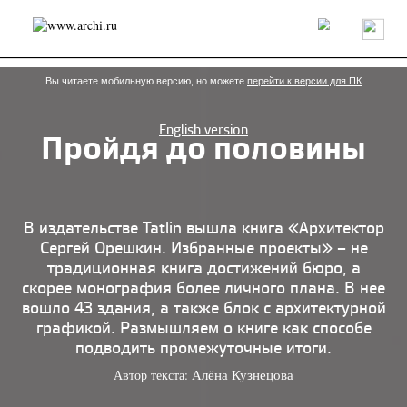
Россия
Мир
Технологии
Интерьер
Пресса
Архитекторы
Проекты
Конкурсы
События
Книги
Вакансии
Вы читаете мобильную версию, но можете
перейти к версии для ПК
English version
Пройдя до половины
send.project
Анонсы конкурсов
Блог
Журнал
Интервью
Исследование
Мнение
Обзор
Объект
Результаты конкурса
Репортаж
Рецензия
Архитектура
Выставка
В издательстве Tatlin вышла книга «Архитектор
Дизайн
Иностранцы в России
Интерьер
Сергей Орешкин. Избранные проекты» – не
Книги
Наследие
Образование
Урбанистика
традиционная книга достижений бюро, а
Эко
скорее монография более личного плана. В нее
вошло 43 здания, а также блок с архитектурной
графикой. Размышляем о книге как способе
подводить промежуточные итоги.
Автор текста:
Алёна Кузнецова