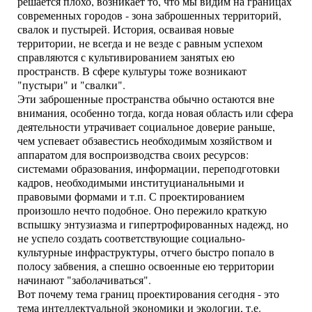
решается плохо, возникает то, что мы видим на границах
современных городов - зона заброшенных территорий,
свалок и пустырей. История, осваивая новые
территории, не всегда и не везде с равным успехом
справляются с культивированием занятых ею
пространств. В сфере культуры тоже возникают
"пустыри" и "свалки".
Эти заброшенные пространства обычно остаются вне
внимания, особенно тогда, когда новая область или сфера
деятельности утрачивает социальное доверие раньше,
чем успевает обзавестись необходимым хозяйством и
аппаратом для воспроизводства своих ресурсов:
системами образования, информации, переподготовки
кадров, необходимыми институцианальными и
правовыми формами и т.п. С проектированием
произошло нечто подобное. Оно пережило краткую
вспышку энтузиазма и гипертрофированных надежд, но
не успело создать соответствующие социально-
культурные инфраструктуры, отчего быстро попало в
полосу забвения, а спешно освоенные ею территории
начинают "заболачиваться".
Вот почему тема границ проектирования сегодня - это
тема интеллектуальной экономики и экологии, т.е.