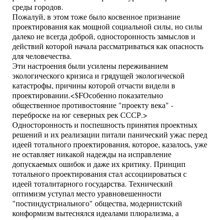
среды городов.
Пожалуй, в этом тоже было косвенное признание
проектирования как мощной социальной силы, но силы
далеко не всегда доброй, односторонность замыслов и
действий которой начала рассматриваться как опасность
для человечества.
Эти настроения были усилены переживанием
экологического кризиса и грядущей экологической
катастрофы, причины которой отчасти видели в
проектировании.<$FОсобенно показательно
общественное противостояние "проекту века" -
переброске на юг северных рек СССР.>
Односторонность и поспешность принятия проектных
решений и их реализации питали панический ужас перед
идеей тотального проектирования, которое, казалось, уже
не оставляет никакой надежды на исправление
допускаемых ошибок и даже их критику. Принцип
тотального проектирования стал ассоциироваться с
идеей тоталитарного государства. Технический
оптимизм уступал место уравновешенности
"постиндустриального" общества, модернистский
конформизм вытеснялся идеалами плюрализма, а