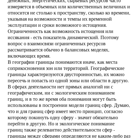
денежных, энергетических, сырьевых ресурсов часто
измеряется в объемных или количественных величинах и
относится не столько к пространству, сколько ко времени,
указывая на возможности и темпы их временной
эксплуатации и сроки возможного истощения.
Ограниченность как возможность истощения или
иссякания - есть показатель динамический. Поэтому
вопрос о взаимосвязи ограниченных ресурсов
рассматривается обычно в балансовых моделях,
включающих время.
В географии границы понимаются иначе, как места
соприкосновения зон или территорий. Географические
границы характеризуются двусторонностью, их можно
пересечь и попасть из одной зоны или области в другую.
В сферах деятельности нет прямых аналогий ни с
географическим, ни с экологическим пониманием
границ, и в то же время оба понимания могут быть
использованы в построении модели границ сфер. Думаю,
что и для границ сфер имеет место принцип, согласно
которому покинуть одну сферу - значит обязательно
перейти в другую. Но и экологическое понимание
границ также релевантно действительности сфер -
границы между сферами определяются не каким-либо раз