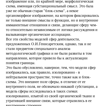
изображение или, по крайней мере, морфологическая
схема, имеющая субстанциональный смысл. Это бала
уже не обычная старая "блок-схема", а некое
органоморфное изображение, на котором фиксировались
не только внешние смыслы и функции, но и внутренние
имманентные отношения и связи, делающие сферу чем-
то относительно независимым от логики рассуждения и
вызывающее органические ассоциации.
Все эти свойства моделей сфер деятельности,
предложенных О.И.Генисаретским, однако, так и не
стали предметом специального анализа
методологической графики и не были развиты в том
направлении, которое привело бы к актуализации
понятия границы.
Это было обусловлено, наверное, тем, что модели сфер
изображались, как правило, изолированно - в
нейтральном пространстве, точно также как и блок-
схемы. Это внешнее поле сферы, в отличие от ее
внутреннего поля, не обозначало никакой субстанции, а
модель сферы исследовалась в таких схемах
изолированно, изъятой из своей органической ткани и
утратившей внешние связи, которые отразились в ее
внутреннем строении.