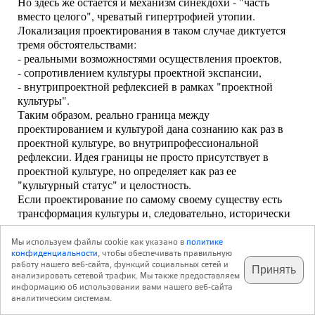
Но здесь же остается и механизм синекдохи - "часть
вместо целого", чреватый гипертрофией утопии.
Локализация проектирования в таком случае диктуется
тремя обстоятельствами:
- реальными возможностями осуществления проектов,
- сопротивлением культуры проектной экспансии,
- внутрипроектной рефлексией в рамках "проектной
культуры".
Таким образом, реально граница между
проектированием и культурой дана сознанию как раз в
проектной культуре, во внутрипрофессиональной
рефлексии. Идея границы не просто присутствует в
проектной культуре, но определяет как раз ее
"культурный статус" и целостность.
Если проектирование по самому своему существу есть
трансформация культуры и, следовательно, исторически
значимое нарушение или изменение культурных границ,
в том числе границ между сферами деятельности, то
Мы используем файлы cookie как указано в
политике
конфиденциальности
, чтобы обеспечивать правильную
возникает два вопроса.
работу нашего веб-сайта, функций социальных сетей и
1. Какова способность данной культуры к трансформации
Принять
анализировать сетевой трафик. Мы также предоставляем
подпишитесь на наш
или, иными словами, какова степень исторической
✕
телеграм @archi_ru
информацию об использовании вами нашего веб-сайта
консервативности данной культуры?
аналитическим системам.
2. Какова "свобода" проектирования или его способность