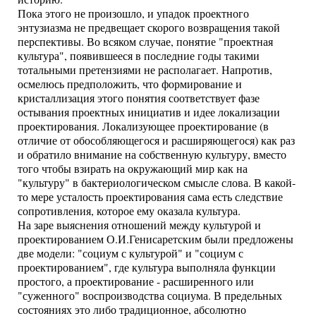
Пока этого не произошло, и упадок проектного
энтузиазма не предвещает скорого возвращения такой
перспективы. Во всяком случае, понятие "проектная
культура", появившееся в последние годы такими
тотальными претензиями не располагает. Напротив,
осмелюсь предположить, что формирование и
кристаллизация этого понятия соответствует фазе
остывания проектных инициатив и идее локализации
проектирования. Локализующее проектирование (в
отличие от обособляющегося и расширяющегося) как раз
и обратило внимание на собственную культуру, вместо
того чтобы взирать на окружающий мир как на
"культуру" в бактериологическом смысле слова. В какой-
то мере усталость проектирования сама есть следствие
сопротивления, которое ему оказала культура.
На заре выяснения отношений между культурой и
проектированием О.И.Генисаретским были предложены
две модели: "социум с культурой" и "социум с
проектированием", где культура выполняла функции
простого, а проектирование - расширенного или
"суженного" воспроизводства социума. В предельных
состояниях это либо традиционное, абсолютно