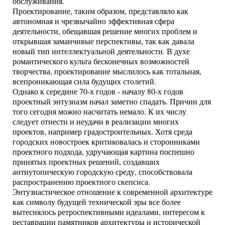
обслуживания.
Проектирование, таким образом, представляло как
автономная и чрезвычайно эффективная сфера
деятельности, обещавшая решение многих проблем и
открывшая заманчивые перспективы, так как давала
новый тип интеллектуальной деятельности. В духе
романтического культа бесконечных возможностей
творчества, проектирование мыслилось как тотальная,
всепроникающая сила будущих столетий.
Однако к середине 70-х годов - началу 80-х годов
проектный энтузиазм начал заметно спадать. Причин для
того сегодня можно насчитать немало. К их числу
следует отнести и неудачи в реализации многих
проектов, например градостроительных. Хотя среда
городских новостроек критиковалась и сторонниками
проектного подхода, удручающая картина поспешно
принятых проектных решений, создавших
антиутопическую городскую среду, способствовала
распространению проектного скепсиса.
Энтузиастическое отношение к современной архитектуре
как символу будущей технической эры все более
вытеснялось ретроспективными идеалами, интересом к
реставрации памятников архитектуры и исторической