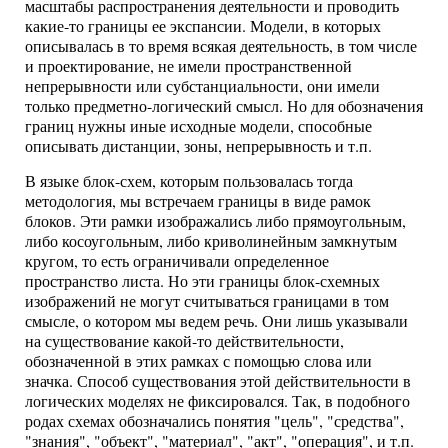
масштабы распространения деятельности и проводить
какие-то границы ее экспансии. Модели, в которых
описывалась в то время всякая деятельность, в том числе
и проектирование, не имели пространственной
непрерывности или субстанциальности, они имели
только предметно-логический смысл. Но для обозначения
границ нужны иные исходные модели, способные
описывать дистанции, зоны, непрерывность и т.п.
В языке блок-схем, которым пользовалась тогда
методология, мы встречаем границы в виде рамок
блоков. Эти рамки изображались либо прямоугольным,
либо косоугольным, либо криволинейным замкнутым
кругом, то есть ограничивали определенное
пространство листа. Но эти границы блок-схемных
изображений не могут считываться границами в том
смысле, о котором мы ведем речь. Они лишь указывали
на существование какой-то действительности,
обозначенной в этих рамках с помощью слова или
значка. Способ существования этой действительности в
логических моделях не фиксировался. Так, в подобного
родах схемах обозначались понятия "цель", "средства",
"знания", "объект", "материал", "акт", "операция", и т.п.