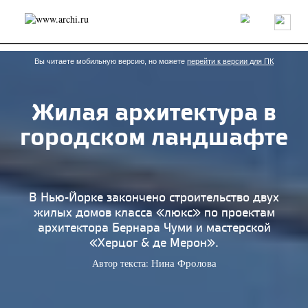
Россия
Мир
Технологии
Интерьер
Пресса
Архитекторы
Проекты
Конкурсы
События
Книги
Вакансии
Вы читаете мобильную версию, но можете
перейти к версии для ПК
Жилая архитектура в
send.project
Анонсы конкурсов
Блог
городском ландшафте
Журнал
Интервью
Исследование
Мнение
Обзор
Объект
Результаты конкурса
Репортаж
Рецензия
Архитектура
Выставка
Дизайн
Иностранцы в России
Интерьер
В Нью-Йорке закончено строительство двух
Книги
Наследие
Образование
Урбанистика
жилых домов класса «люкс» по проектам
Эко
архитектора Бернара Чуми и мастерской
«Херцог & де Мерон».
Автор текста:
Нина Фролова