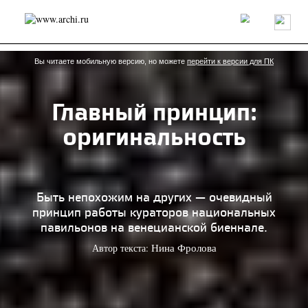
Россия
Мир
Технологии
Интерьер
Пресса
Архитекторы
Проекты
Конкурсы
События
Книги
Вакансии
Вы читаете мобильную версию, но можете
перейти к версии для ПК
Главный принцип:
send.project
Анонсы конкурсов
Блог
оригинальность
Журнал
Интервью
Исследование
Мнение
Обзор
Объект
Результаты конкурса
Репортаж
Рецензия
Архитектура
Выставка
Дизайн
Иностранцы в России
Интерьер
Быть непохожим на других — очевидный
Книги
Наследие
Образование
Урбанистика
принцип работы кураторов национальных
Эко
павильонов на венецианской биеннале.
Автор текста:
Нина Фролова