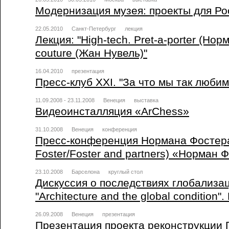
Модернизация музея: проекты для Ро
22.05.2010
Санкт-Петербург
лекция
Лекция: "High-tech. Prеt-а-porter (Нор
couture (Жан Нувель)"
16.04.2010
презентация
Пресс-клуб ХХI. "За что мы так люби
11.09.2008 - 23.11.2008
Венеция
выставка
Видеоинсталляция «ArChess»
31.10.2008
Венеция
конференция
Пресс-конференция Нормана Фостер
Foster/Foster and partners) «Норман 
23.10.2008
Барселона
круглый стол
Дискуссия о последствиях глобализа
"Architecture and the global condition
26.09.2008
Венеция
презентация
Презентация проекта реконструкции 