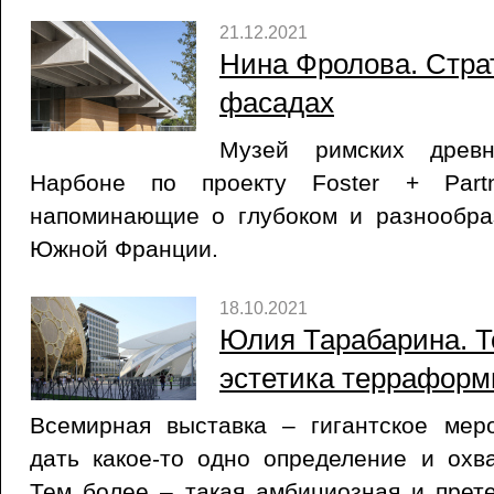
21.12.2021
Нина Фролова. Стра
фасадах
Музей римских древ
Нарбоне по проекту Foster + Partn
напоминающие о глубоком и разнообра
Южной Франции.
18.10.2021
Юлия Тарабарина. Т
эстетика террафор
Всемирная выставка – гигантское мер
дать какое-то одно определение и охв
Тем более – такая амбициозная и прет