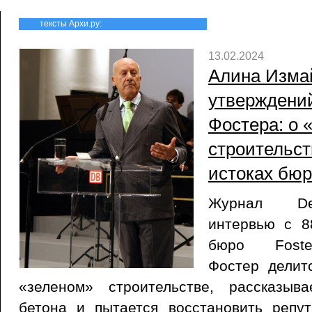
тексты Архи.ру:
13.02.2024
Алина Изма
утверждени
Фостера: о 
строительст
истоках бюр
Журнал De
интервью с 8
бюро Foster
Фостер делит
«зеленом» строительстве, рассказыв
бетона и пытается восстановить репу