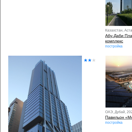
Казахстан, Аст
Абу-Даби Пл
комплекс
постройка
ОАЭ, Дубай, 20
Павильон «Мо
постройка