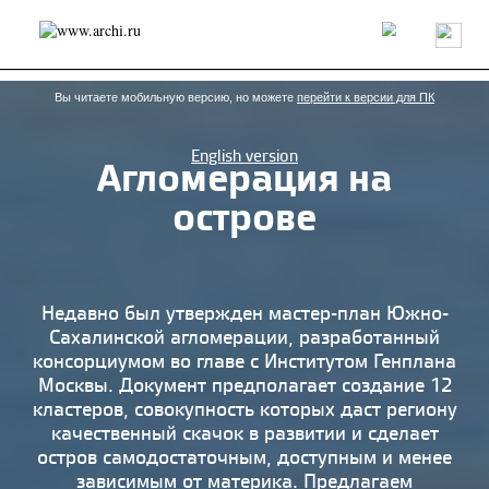
Россия
Мир
Технологии
Интерьер
Пресса
Архитекторы
Проекты
Конкурсы
События
Книги
Вакансии
Вы читаете мобильную версию, но можете
перейти к версии для ПК
English version
Агломерация на
send.project
Анонсы конкурсов
Блог
острове
Журнал
Интервью
Исследование
Мнение
Обзор
Объект
Результаты конкурса
Репортаж
Рецензия
Архитектура
Выставка
Дизайн
Иностранцы в России
Интерьер
Недавно был утвержден мастер-план Южно-
Книги
Наследие
Образование
Урбанистика
Сахалинской агломерации, разработанный
Эко
консорциумом во главе с Институтом Генплана
Москвы. Документ предполагает создание 12
кластеров, совокупность которых даст региону
качественный скачок в развитии и сделает
остров самодостаточным, доступным и менее
зависимым от материка. Предлагаем