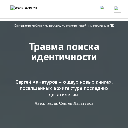
Россия
Мир
Технологии
Интерьер
Пресса
Архитекторы
Проекты
Конкурсы
События
Книги
Вакансии
Вы читаете мобильную версию, но можете
перейти к версии для ПК
Травма поиска
send.project
Анонсы конкурсов
Блог
идентичности
Журнал
Интервью
Исследование
Мнение
Обзор
Объект
Результаты конкурса
Репортаж
Рецензия
Архитектура
Выставка
Дизайн
Иностранцы в России
Интерьер
Сергей Хачатуров – о двух новых книгах,
Книги
Наследие
Образование
Урбанистика
посвященных архитектуре последних
Эко
десятилетий.
Автор текста:
Сергей Хачатуров