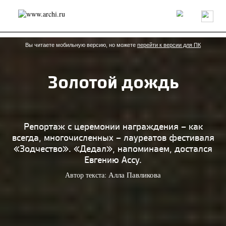
Россия
Мир
Технологии
Интерьер
Пресса
Архитекторы
Проекты
Конкурсы
События
Книги
Вакансии
Вы читаете мобильную версию, но можете
перейти к версии для ПК
Золотой дождь
send.project
Анонсы конкурсов
Блог
Журнал
Интервью
Исследование
Мнение
Обзор
Объект
Результаты конкурса
Репортаж
Рецензия
Архитектура
Выставка
Репортаж с церемонии награждения – как
Дизайн
Иностранцы в России
Интерьер
всегда, многочисленных – лауреатов фестиваля
Книги
Наследие
Образование
Урбанистика
«Зодчество». «Дедал», напоминаем, достался
Эко
Евгению Ассу.
Автор текста:
Алла Павликова