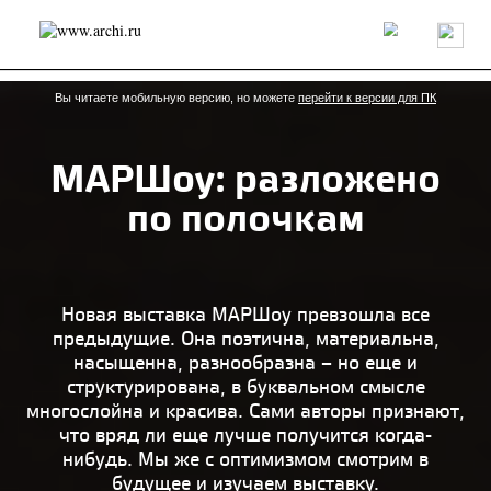
Россия
Мир
Технологии
Интерьер
Пресса
Архитекторы
Проекты
Конкурсы
События
Книги
Вакансии
Вы читаете мобильную версию, но можете
перейти к версии для ПК
МАРШоу: разложено
send.project
Анонсы конкурсов
Блог
по полочкам
Журнал
Интервью
Исследование
Мнение
Обзор
Объект
Результаты конкурса
Репортаж
Рецензия
Архитектура
Выставка
Дизайн
Иностранцы в России
Интерьер
Новая выставка МАРШоу превзошла все
Книги
Наследие
Образование
Урбанистика
предыдущие. Она поэтична, материальна,
Эко
насыщенна, разнообразна – но еще и
структурирована, в буквальном смысле
многослойна и красива. Сами авторы признают,
что вряд ли еще лучше получится когда-
нибудь. Мы же с оптимизмом смотрим в
будущее и изучаем выставку.