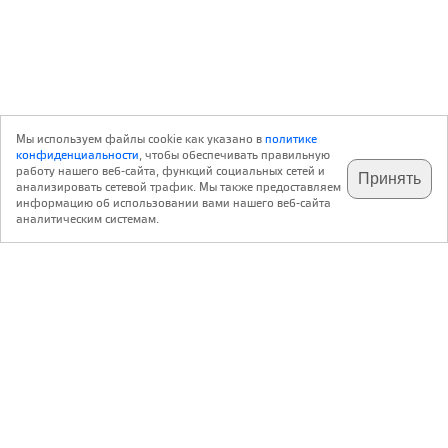
Мы используем файлы cookie как указано в
политике
конфиденциальности
, чтобы обеспечивать правильную
работу нашего веб-сайта, функций социальных сетей и
Принять
анализировать сетевой трафик. Мы также предоставляем
подпишитесь на наш
✕
телеграм @archi_ru
информацию об использовании вами нашего веб-сайта
аналитическим системам.
с 20 июля 1999 г.
Версия для ПК
Пользовательское соглашение
Контакты
Политика конфиденциальности
О нас
ООО «Архи.ру»
. Все права защищены.