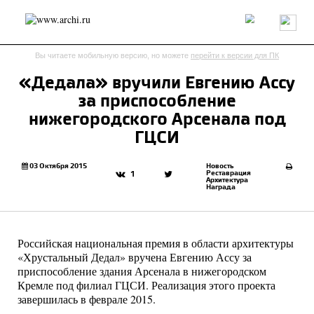
Россия
Мир
Технологии
Интерьер
Пресса
Архитекторы
Вы читаете мобильную версию, но можете
перейти к версии для ПК
Проекты
Конкурсы
События
Книги
Вакансии
«Дедала» вручили Евгению Ассу
за приспособление
send.project
Анонсы конкурсов
Блог
нижегородского Арсенала под
Журнал
Интервью
Исследование
Мнение
ГЦСИ
Обзор
Объект
Результаты конкурса
Репортаж
Рецензия
Архитектура
Выставка
03 Октября 2015
Новость
Реставрация
1
Архитектура
Дизайн
Иностранцы в России
Интерьер
Награда
Книги
Наследие
Образование
Урбанистика
Эко
Российская национальная премия в области архитектуры
«Хрустальный Дедал» вручена Евгению Ассу за
приспособление здания Арсенала в нижегородском
Кремле под филиал ГЦСИ. Реализация этого проекта
завершилась в феврале 2015.