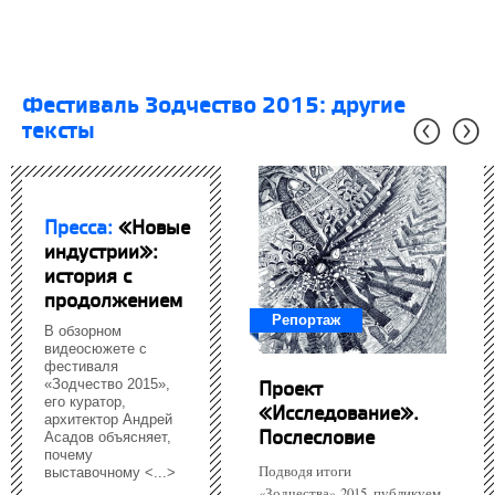
фестиваль Зодчество 2015: другие
тексты
Пресса:
«Новые
индустрии»:
история с
продолжением
Репортаж
В обзорном
видеосюжете с
фестиваля
Проект
«Зодчество 2015»,
его куратор,
«Исследование».
архитектор Андрей
Послесловие
Асадов объясняет,
почему
Подводя итоги
выставочному <...>
«Зодчества»-2015, публикуем