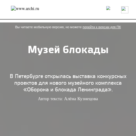
Россия
Мир
Технологии
Интерьер
Пресса
Архитекторы
Проекты
Конкурсы
События
Книги
Вакансии
Вы читаете мобильную версию, но можете
перейти к версии для ПК
Музей блокады
send.project
Анонсы конкурсов
Блог
Журнал
Интервью
Исследование
Мнение
Обзор
Объект
Результаты конкурса
Репортаж
Рецензия
Архитектура
Выставка
В Петербурге открылась выставка конкурсных
Дизайн
Иностранцы в России
Интерьер
проектов для нового музейного комплекса
Книги
Наследие
Образование
Урбанистика
«Оборона и блокада Ленинграда».
Эко
Автор текста:
Алёна Кузнецова