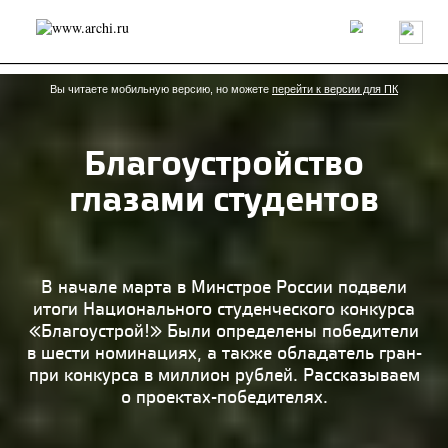
Россия
Мир
Технологии
Интерьер
Пресса
Архитекторы
Проекты
Конкурсы
События
Книги
Вакансии
Вы читаете мобильную версию, но можете
перейти к версии для ПК
Благоустройство
send.project
Анонсы конкурсов
Блог
глазами студентов
Журнал
Интервью
Исследование
Мнение
Обзор
Объект
Результаты конкурса
Репортаж
Рецензия
Архитектура
Выставка
Дизайн
Иностранцы в России
Интерьер
В начале марта в Минстрое России подвели
Книги
Наследие
Образование
Урбанистика
итоги Национального студенческого конкурса
Эко
«Благоустрой!» Были определены победители
в шести номинациях, а также обладатель гран-
при конкурса в миллион рублей. Рассказываем
о проектах-победителях.