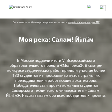
Россия
Мир
Технологии
Интерьер
Пресса
Архитекторы
Проекты
Конкурсы
События
Книги
Вакансии
Вы читаете мобильную версию, но можете
перейти к версии для ПК
Моя река: Салам! Йӑлӑм
send.project
Анонсы конкурсов
Блог
Журнал
Интервью
Исследование
Мнение
Обзор
Объект
Результаты конкурса
Репортаж
Рецензия
Архитектура
Выставка
В Москве подвели итоги VI Всероссийского
образовательного проекта «Моя река». В смотре-
Дизайн
Иностранцы в России
Интерьер
конкурсе студенческих работ приняли участие более
Книги
Наследие
Образование
Урбанистика
130 студентов из профильных вузов страны, их
Эко
преподаватели и работающие архитекторы.
Победителем стал проект команды студентов
Самарского технического университета «Салам!
Йӑлӑм». Рассказываем обо всех победителях проекта.