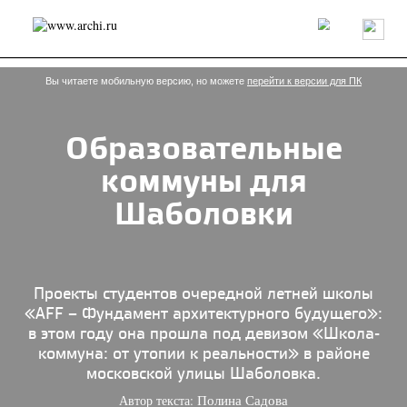
Россия
Мир
Технологии
Интерьер
Пресса
Архитекторы
Проекты
Конкурсы
События
Книги
Вакансии
Вы читаете мобильную версию, но можете
перейти к версии для ПК
Образовательные
send.project
Анонсы конкурсов
Блог
коммуны для
Журнал
Интервью
Исследование
Мнение
Обзор
Объект
Результаты конкурса
Шаболовки
Репортаж
Рецензия
Архитектура
Выставка
Дизайн
Иностранцы в России
Интерьер
Книги
Наследие
Образование
Урбанистика
Эко
Проекты студентов очередной летней школы
«AFF – Фундамент архитектурного будущего»:
в этом году она прошла под девизом «Школа-
коммуна: от утопии к реальности» в районе
московской улицы Шаболовка.
Автор текста:
Полина Садова