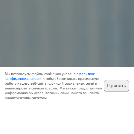
Интервью
23 Декабря 2013
Мы используем файлы cookie как указано в
политике
17
Архитектура
конфиденциальности
, чтобы обеспечивать правильную
работу нашего веб-сайта, функций социальных сетей и
Принять
анализировать сетевой трафик. Мы также предоставляем
подпишитесь на наш
✕
телеграм @archi_ru
информацию об использовании вами нашего веб-сайта
Никита Явейн
аналитическим системам.
Студия 44
http://www.studio44.ru