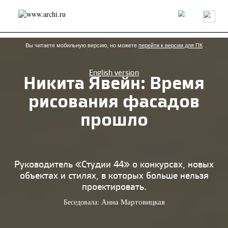
Россия
Мир
Технологии
Интерьер
Пресса
Архитекторы
Проекты
Конкурсы
События
Книги
Вакансии
Вы читаете мобильную версию, но можете
перейти к версии для ПК
English version
Никита Явейн: Время
send.project
Анонсы конкурсов
Блог
рисования фасадов
Журнал
Интервью
Исследование
Мнение
Обзор
Объект
Результаты конкурса
прошло
Репортаж
Рецензия
Архитектура
Выставка
Дизайн
Иностранцы в России
Интерьер
Книги
Наследие
Образование
Урбанистика
Эко
Руководитель «Студии 44» о конкурсах, новых
объектах и стилях, в которых больше нельзя
проектировать.
Беседовала:
Анна Мартовицкая