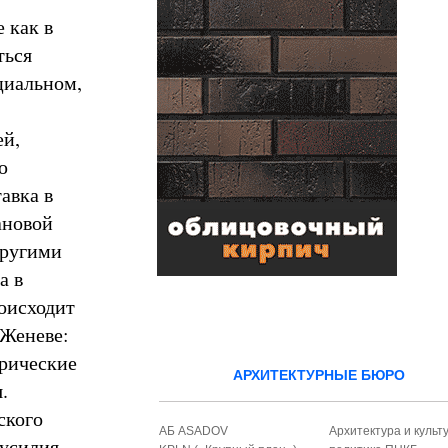
 как в
ться
циальном,
ей,
ю
авка в
ановой
другими
а в
роисходит
 Женеве:
орические
АРХИТЕКТУРНЫЕ БЮРО
.
ского
АБ ASADOV
Архитектура и культ
усилия,