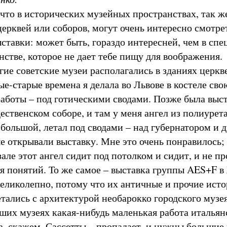
что в исторических музейных пространствах, так же
церквей или соборов, могут очень интересно смотре
ставки: может быть, гораздо интересней, чем в спе
нстве, которое не дает тебе пищу для воображения.
ие советские музеи располагались в зданиях церкв
ые-старые времена я делала во Львове в костеле сво
работы – под готическими сводами. Позже была выст
ественском соборе, и там у меня ангел из полиурет
 большой, летал под сводами – над губернатором и 
е открывали выставку. Мне это очень понравилось; 
але этот ангел сидит под потолком и сидит, и не п
я понятий. То же самое – выставка группы AES+F в
великолепно, потому что их античные и прочие ист
тались с архитектурой необарокко городского музея
ьших музеях какая-нибудь маленькая работа итальян
а, скажем, Сассетты – пропадает, и нужны большие 