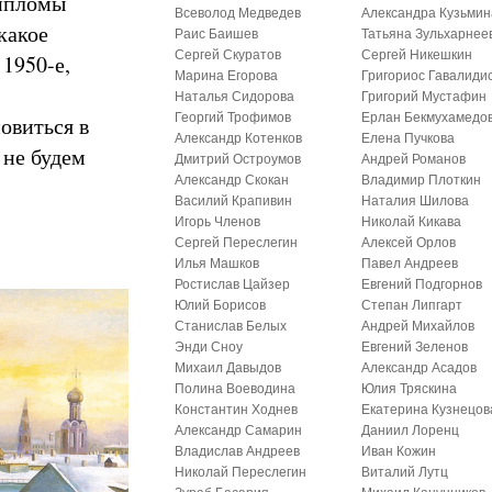
дипломы
Всеволод Медведев
Александра Кузьмин
какое
Раис Баишев
Татьяна Зульхарнее
Сергей Скуратов
Сергей Никешкин
 1950-е,
Марина Егорова
Григориос Гавалиди
Наталья Сидорова
Григорий Мустафин
Георгий Трофимов
Ерлан Бекмухамедо
овиться в
Александр Котенков
Елена Пучкова
 не будем
Дмитрий Остроумов
Андрей Романов
Александр Скокан
Владимир Плоткин
Василий Крапивин
Наталия Шилова
Игорь Членов
Николай Кикава
Сергей Переслегин
Алексей Орлов
Илья Машков
Павел Андреев
Ростислав Цайзер
Евгений Подгорнов
Юлий Борисов
Степан Липгарт
Станислав Белых
Андрей Михайлов
Энди Сноу
Евгений Зеленов
Михаил Давыдов
Александр Асадов
Полина Воеводина
Юлия Тряскина
Константин Ходнев
Екатерина Кузнецов
Александр Самарин
Даниил Лоренц
Владислав Андреев
Иван Кожин
Николай Переслегин
Виталий Лутц