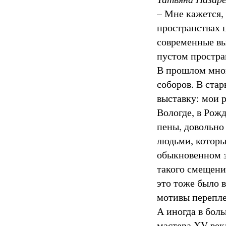
– Мне кажется, 
пространствах 
современные вы
пустом простра
В прошлом мног
соборов. В стар
выставку: мои 
Вологде, в Рожд
пены, довольно
людьми, которы
обыкновенном з
такого смещени
это тоже было 
мотивы перепле
А иногда в бол
мастера XV век