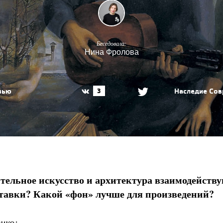
Беседовала:
Нина Фролова
вью
Наследие
Сов
3
ительное искусство и архитектура взаимодейству
тавки? Какой «фон» лучше для произведений?
нко: