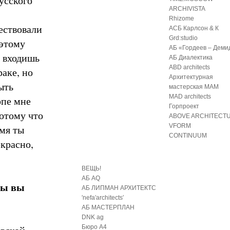
усского
ARCHIVISTA
Rhizome
ществовали
АСБ Карлсон & К
Grd:studio
оэтому
АБ «Гордеев – Деми
а входишь
АБ Диалектика
ABD architects
раке, но
Архитектурная
ыть
мастерская МАМ
MAD architects
опе мне
Горпроект
потому что
ABOVE ARCHITECT
VFORM
емя ты
CONTINUUM
красно,
ВЕЩЬ!
АБ AQ
бы вы
АБ ЛИПМАН АРХИТЕКТС
′nefa′architects′
АБ МАСТЕРПЛАН
DNK ag
Бюро А4