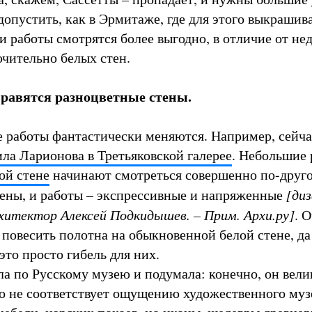
 допустить, как в Эрмитаже, где для этого выкраши
 и работы смотрятся более выгодно, в отличие от не
чительно белых стен.
 нравятся разноцветные стены.
 работы фантастически меняются. Например, сейча
ла Ларионова в Третьяковской галерее
. Небольшие
ой стене
начинают смотреться совершенно по-друг
тены, и работы – экспрессивные и напряженные
[ди
рхитектор Алексей Подкидышев. – Прим. Архи.ру
]
. 
 повесить полотна на обыкновенной белой стене, да
 это просто гибель для них.
ла по Русскому музею и подумала: конечно, он вели
о не соответствует ощущению художественного муз