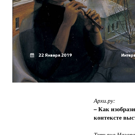
22 Января 2019
Интер
Архи.ру:
– Как изобраз
контексте выс
Татьяна Назаре