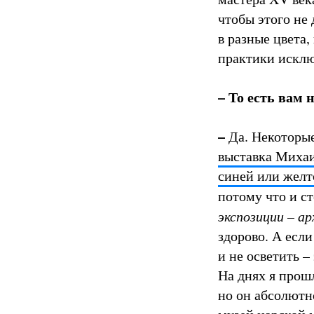
чтобы этого не
в разные цвета,
практики исклю
– То есть вам
–
Да. Некоторые
выставка Михаи
синей или желт
потому что и с
экспозиции – а
здорово. А если
и не осветить –
На днях я прош
но он абсолютн