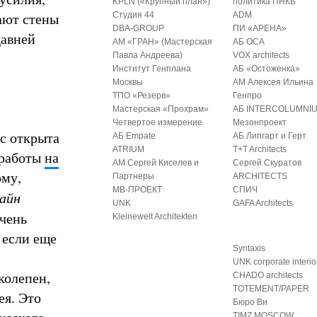
KPLN («Крупный план»)
политика ПНКБ
вают стены
Студия 44
ADM
DBA-GROUP
ПИ «АРЕНА»
давней
АМ «ГРАН» (Мастерская
АБ ОСА
Павла Андреева)
VOX architects
Институт Генплана
АБ «Остоженка»
Москвы
АМ Алексея Ильина
ТПО «Резерв»
Генпро
Мастерская «Прохрам»
АБ INTERCOLUMNI
Четвертое измерение
Мезонпроект
с открыта
АБ Empate
АБ Липгарт и Герт
ATRIUM
T+T Architects
 работы
на
АМ Сергей Киселев и
Сергей Скуратов
ому,
Партнеры
ARCHITECTS
МВ-ПРОЕКТ
СПИЧ
зайн
UNK
GAFA Architects
Очень
Kleinewelt Architekten
 если еще
Syntaxis
UNK corporate interio
колепен,
CHADO architects
TOTEMENT/PAPER
ея. Это
Бюро Ви
TIMZ.MOSCOW