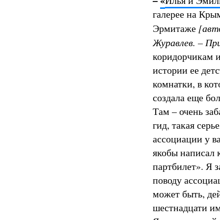
–
«
Илья и Эмили
галерее на Крым
Эрмитаже
[ав
Журавлев. – При
коридорчикам и
истории ее детс
комнатки, в кот
создала еще бо
Там – очень заб
гид, такая серь
ассоциации у в
якобы написал 
партбилет». Я з
поводу ассоциа
может быть, дей
шестнадцати им