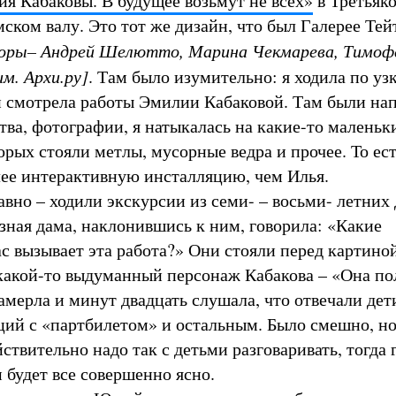
я Кабаковы. В будущее возьмут не всех»
в Третьяк
ском валу. Это тот же дизайн, что был Галерее Тейт
торы–
Андрей Шелютто, Марина Чекмарева, Тимоф
м. Архи.ру]
. Там было изумительно: я ходила по уз
 смотрела работы Эмилии Кабаковой. Там были на
тва, фотографии, я натыкалась на какие-то маленьк
орых стояли метлы, мусорные ведра и прочее. То ест
лее интерактивную инсталляцию, чем Илья.
авно – ходили экскурсии из семи- – восьми- летних 
езная дама, наклонившись к ним, говорила: «Какие
ас вызывает эта работа?» Они стояли перед картино
какой-то выдуманный персонаж Кабакова – «Она по
амерла и минут двадцать слушала, что отвечали дет
ций с «партбилетом» и остальным. Было смешно, но
ствительно надо так с детьми разговаривать, тогда 
 будет все совершенно ясно.