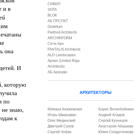
овской
СИВИЛ
 и в
SOTA
ей
BLOK
АБ ПРСПКТ
ким
Godekan
печатаны
Padhod Architects
ARCHINFORM
ие
Сити-Арх
ь она
FANTALIS Architects
ALD Landscapes
Архип (United Riga
детей. И
Architects)
АБ Архнуво
й, которую
лучила
АРХИТЕКТОРЫ
и по
 не знаю,
Юлиана Княжевская
Борис Воскобойнико
Игорь Шварцман
Андрей Асадов
годам к
Олег Мединский
Сергей Кузнецов
Дмитрий Сухов
Анастасия Абашева
Сергей Чобан
Юлия Солдатенкова