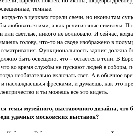
мебели, царских покоев, но иконы, шедевры древнер
 освещенные, темные.
 когда-то в церквях горели свечи, но иконы там су
тобы любоваться ими, а как религиозные символы. П
 или светлые, никого не волновало. И сейчас, когд
имаешь голову, что-то на своде изображено в полум
рассматривания. Функциональность здания должна б
олжно быть освещено, что – остается в тени. В Евр
, что во время службы не пускают людей в соборы, 
 тогда необязательно включать свет. А в обычное вр
 и наслаждаешься фресками, и думаешь, как это пре
лектричество и ты можешь все это видеть.
ься темы музейного, выставочного дизайна, что 
реди удачных московских выставок?