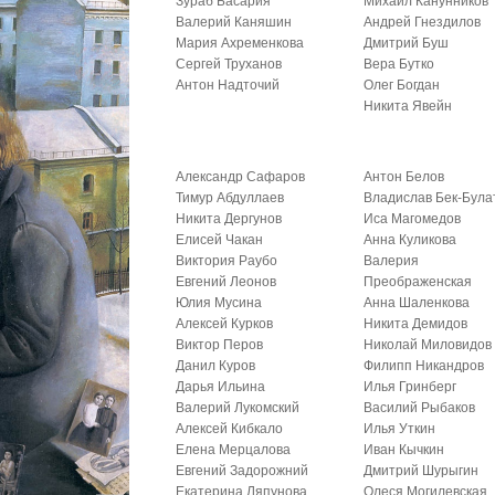
Зураб Басария
Михаил Канунников
Валерий Каняшин
Андрей Гнездилов
Мария Ахременкова
Дмитрий Буш
Сергей Труханов
Вера Бутко
Антон Надточий
Олег Богдан
Никита Явейн
Александр Сафаров
Антон Белов
Тимур Абдуллаев
Владислав Бек-Була
Никита Дергунов
Иса Магомедов
Елисей Чакан
Анна Куликова
Виктория Раубо
Валерия
Евгений Леонов
Преображенская
Юлия Мусина
Анна Шаленкова
Алексей Курков
Никита Демидов
Виктор Перов
Николай Миловидов
Данил Куров
Филипп Никандров
Дарья Ильина
Илья Гринберг
Валерий Лукомский
Василий Рыбаков
Алексей Кибкало
Илья Уткин
Елена Мерцалова
Иван Кычкин
Евгений Задорожний
Дмитрий Шурыгин
Екатерина Ляпунова
Олеся Могилевская