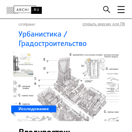
РОССИЯ
МИР
ТЕХНОЛОГИИ
открыть версию для ПК
отобрано:
Урбанистика /
ИНТЕРЬЕР
ПРЕССА
АРХИТЕКТОРЫ
Градостроительство
ПРОЕКТЫ
КОНКУРСЫ
СОБЫТИЯ
КНИГИ
ВАКАНСИИ
Исследование