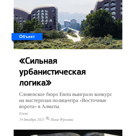
Объект
«Сильная
урбанистическая
логика»
Словенское бюро Enota выиграло конкурс
на мастерплан полицентра «Восточные
ворота» в Алматы.
Enota
19 декабря 2025
Нина Фролова