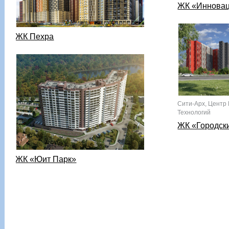
ЖК «Иннова
ЖК Пехра
Сити-Арх, Центр
Технологий
ЖК «Городск
ЖК «Юит Парк»