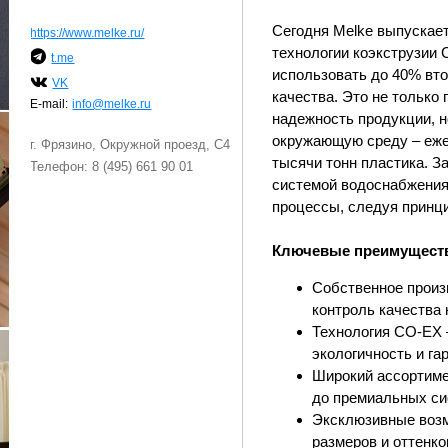
Сегодня Melke выпускае
https://www.melke.ru/
технологии коэкструзии
t.me
использовать до 40% вто
VK
качества. Это не только
E-mail:
info@melke.ru
надежность продукции, н
окружающую среду – еж
г. Фрязино, Окружной проезд, С4
тысячи тонн пластика. З
Телефон: 8 (495) 661 90 01
системой водоснабжения
процессы, следуя принци
Ключевые преимущест
Собственное произ
контроль качества 
Технология CO-EX 
экологичность и гар
Широкий ассортиме
до премиальных си
Эксклюзивные возм
размеров и оттенков