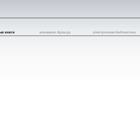
ые книги
альманах Архи.ру
электронная библиотека