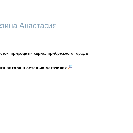
зина Анастасия
сток: природный каркас прибрежного города
иги автора в сетевых магазинах