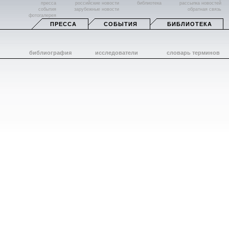
пресса
российские новости
библиотека
рассылка новостей
события
зарубежные новости
обратная связь
фотогалерея
ПРЕССА
СОБЫТИЯ
БИБЛИОТЕКА
библиография
исследователи
словарь терминов