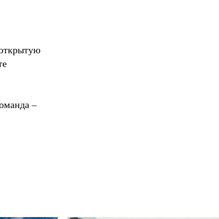
 открытую
те
команда –