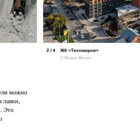
2 / 4
ЖК «Тихомиров»
© Pergaev Bureau
дули можно
 лавки,
. Это
о