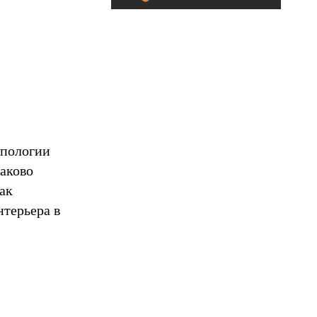
ипологии
наково
ак
нтерьера в