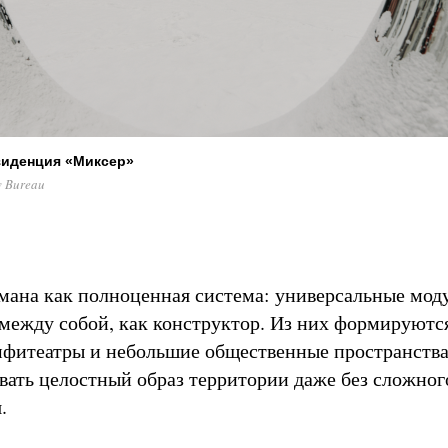
зиденция «Миксер»
v Bureau
мана как полноценная система: универсальные мо
между собой, как конструктор. Из них формируются
мфитеатры и небольшие общественные пространства
авать целостный образ территории даже без сложног
я.