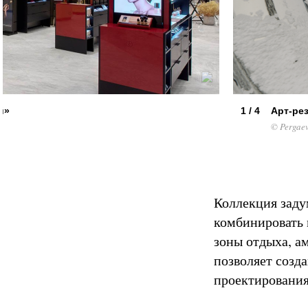
й»
1 / 4
Арт-ре
© Pergae
Коллекция заду
комбинировать 
зоны отдыха, а
позволяет созд
проектировани