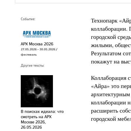
Технопарк «Айр
Событие:
коллаборации. 
городской сред
жилыми, общест
АРХ Москва 2026
27.05.2026 – 30.05.2026 /
Результатом со
фестиваль
покажут на выс
Другие тексты:
Коллаборация с
«Айра» это пер
архитектурным 
коллаборации н
расширить собс
В поисках идеала: что
смотреть на АРХ
городской меб
Москве 2026,
26.05.2026