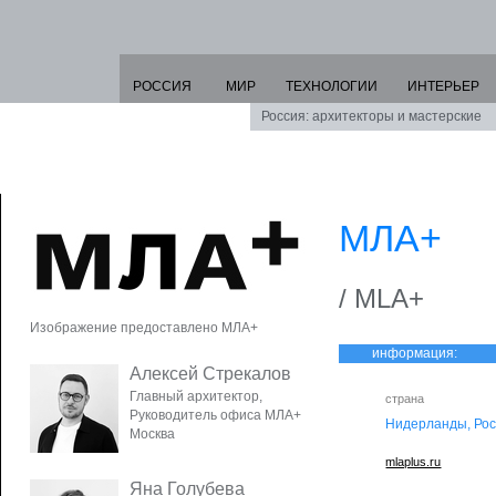
РОССИЯ
МИР
ТЕХНОЛОГИИ
ИНТЕРЬЕР
Россия: архитекторы и мастерские
МЛА+
/ MLA+
Изображение предоставлено МЛА+
информация:
Алексей Стрекалов
Главный архитектор,
страна
Руководитель офиса MЛA+
Нидерланды, Ро
Москва
mlaplus.ru
Яна Голубева