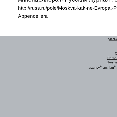
http://russ.ru/pole/Moskva-kak-ne-Evropa.-P
Appencellera
рассыл
C
Польз
Полит
®
®
архи.ру
, archi.ru