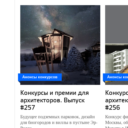
Анонсы конкурсов
Анонсы ко
Конкурсы и премии для
Конкурс
архитекторов. Выпуск
архитек
#257
#256
Будущее подземных парковок, дизайн
Конкурс фи
для биогородов и виллы в пустыне Эр-
Москвы, об
Рияда.
Миватн в И