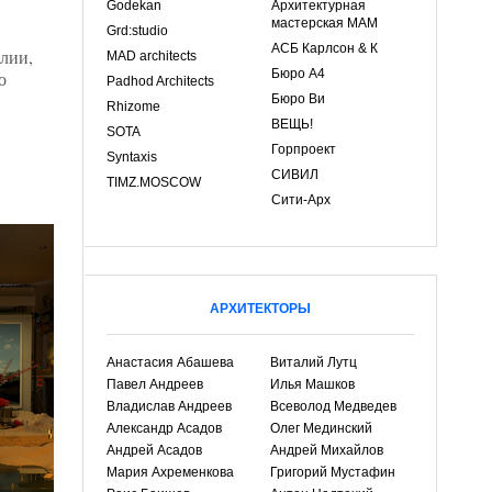
Godekan
Архитектурная
мастерская МАМ
Grd:studio
АСБ Карлсон & К
лии,
MAD architects
Бюро А4
о
Padhod Architects
Бюро Ви
Rhizome
ВЕЩЬ!
SOTA
Горпроект
Syntaxis
СИВИЛ
TIMZ.MOSCOW
Сити-Арх
АРХИТЕКТОРЫ
Анастасия Абашева
Виталий Лутц
Павел Андреев
Илья Машков
Владислав Андреев
Всеволод Медведев
Александр Асадов
Олег Мединский
Андрей Асадов
Андрей Михайлов
Мария Ахременкова
Григорий Мустафин