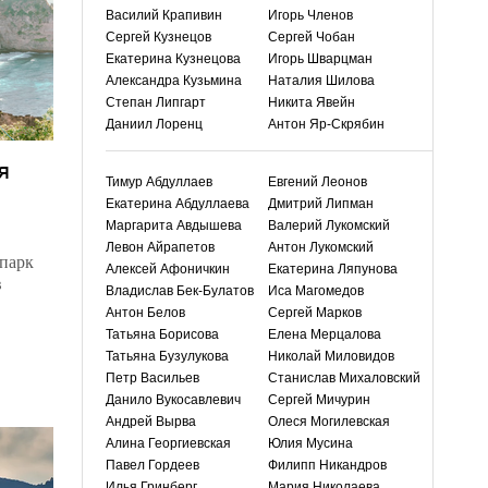
Василий Крапивин
Игорь Членов
Сергей Кузнецов
Сергей Чобан
Екатерина Кузнецова
Игорь Шварцман
Александра Кузьмина
Наталия Шилова
Степан Липгарт
Никита Явейн
Даниил Лоренц
Антон Яр-Скрябин
я
Тимур Абдуллаев
Евгений Леонов
Екатерина Абдуллаева
Дмитрий Липман
Маргарита Авдышева
Валерий Лукомский
Левон Айрапетов
Антон Лукомский
 парк
Алексей Афоничкин
Екатерина Ляпунова
в
Владислав Бек-Булатов
Иса Магомедов
Антон Белов
Сергей Марков
Татьяна Борисова
Елена Мерцалова
Татьяна Бузулукова
Николай Миловидов
Петр Васильев
Станислав Михаловский
Данило Вукосавлевич
Сергей Мичурин
Андрей Вырва
Олеся Могилевская
Алина Георгиевская
Юлия Мусина
Павел Гордеев
Филипп Никандров
Илья Гринберг
Мария Николаева