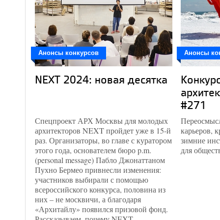
Анонсы конкурсов
Анонсы ко
NEXT 2024: новая десятка
Конкурс
архитек
#271
Спецпроект АРХ Москвы для молодых
Переосмыс
архитекторов NEXT пройдет уже в 15-й
карьеров, 
раз. Организаторы, во главе с куратором
зимние инс
этого года, основателем бюро p.m.
для общест
(personal message) Пабло Джонаттаном
Пухно Бермео привнесли изменения:
участников выбирали с помощью
всероссийского конкурса, половина из
них – не москвичи, а благодаря
«Архитайлу» появился призовой фонд.
Рассказываем, почему NEXT