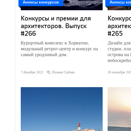
Анонсы конкурсов
Анонсы ко
Конкурсы и премии для
Конкурс
архитекторов. Выпуск
архитек
#266
#265
Курортный комплекс в Хорватии,
Дизайн для
модульный ретрит-центр и конкурс на
студии, пла
самый уродливый дом.
острова на
небоскребов
7 декабря 2022
Полина Садова
26 октября 20