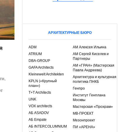
АРХИТЕКТУРНЫЕ БЮРО
я
ADM
АМ Алексея Ильина
ATRIUM
АМ Сергей Киселев и
Партнеры
DBA-GROUP
АМ «ГРАН» (Мастерская
GAFA Architects
Павла Андреева)
Kleinewelt Architekten
Архитектура и культурная
ти,
KPLN («Крупный
политика ПНКБ
план»)
Генпро
от
T+T Architects
Институт Генплана
UNK
Москвы
VOX architects
Мастерская «Прохрам»
АБ ASADOV
МВ-ПРОЕКТ
АБ Empate
Мезонпроект
АБ INTERCOLUMNIUM
ПИ «АРЕНА»