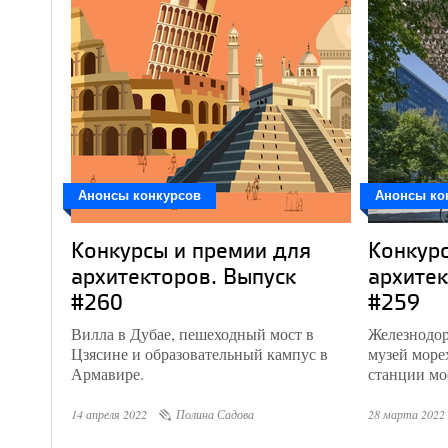
Анонсы конкурсов
Анонсы ко
Конкурсы и премии для
Конкурс
архитекторов. Выпуск
архитек
#260
#259
Вилла в Дубае, пешеходный мост в
Железнодор
Цзясине и образовательный кампус в
музей море
Армавире.
станции мо
14 апреля 2022
Полина Садова
28 марта 2022