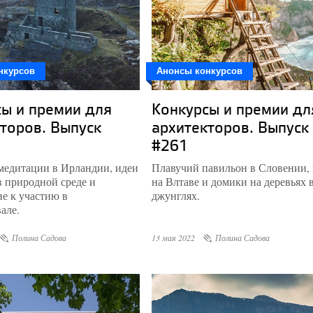
нкурсов
Анонсы конкурсов
ы и премии для
Конкурсы и премии дл
торов. Выпуск
архитекторов. Выпуск
#261
медитации в Ирландии, идеи
Плавучий павильон в Словении,
в природной среде и
на Влтаве и домики на деревьях 
е к участию в
джунглях.
але.
Полина Садова
13 мая 2022
Полина Садова