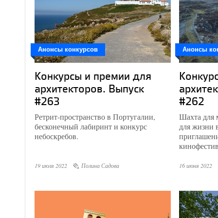
Анонсы конкурсов
Анонсы ко
Конкурсы и премии для
Конкурс
архитекторов. Выпуск
архитек
#263
#262
Ретрит-пространство в Португалии,
Шахта для 
бесконечный лабиринт и конкурс
для жизни 
небоскребов.
приглашени
кинофестив
19 июля 2022
Полина Садова
16 июня 2022