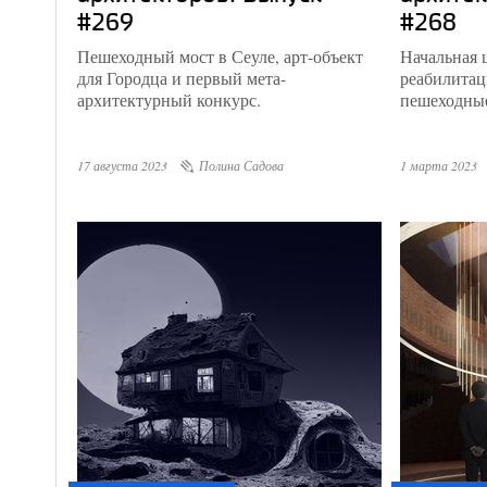
#269
#268
Пешеходный мост в Сеуле, арт-объект
Начальная 
для Городца и первый мета-
реабилитац
архитектурный конкурс.
пешеходные
17 августа 2023
Полина Садова
1 марта 2023