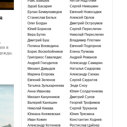
Раис Баишев
Антон Надточий
Зураб Басария
Сергей Никешкин
Ерлан Бекмухамедов
Евгений Новосадюк
я
Станислав Белых
Алексей Орлов
Олег Богдан
Дмитрий Остроумов
Юлий Борисов
Сергей Переслегин
Вера Бутко
Николай Переслегин
,
Дмитрий Буш
Владимир Плоткин
ии в
Полина Воеводина
Евгений Подгорнов
дежды.
Борис Воскобойников
Елена Пучкова
Григориос Гавалидис
Андрей Романов
Андрей Гнездилов
Александр Самарин
Михаил Давыдов
Наталья Сидорова
Марина Егорова
Александр Скокан
Евгений Зеленов
Сергей Скуратов
Татьяна Зульхарнеева
Энди Сноу
Анна Иванова
Юлия Солдатенкова
Михаил Канунников
Дмитрий Сухов
Валерий Каняшин
Георгий Трофимов
Николай Кикава
Сергей Труханов
Юлиана Княжевская
Юлия Тряскина
Иван Кожин
Константин Ходнев
Александр Котенков
Ростислав Цайзер