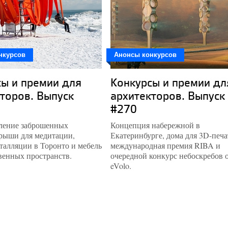
нкурсов
Анонсы конкурсов
ы и премии для
Конкурсы и премии дл
торов. Выпуск
архитекторов. Выпуск
#270
ление заброшенных
Концепция набережной в
крыши для медитации,
Екатеринбурге, дома для 3D-печа
талляции в Торонто и мебель
международная премия RIBA и
венных пространств.
очередной конкурс небоскребов 
eVolo.