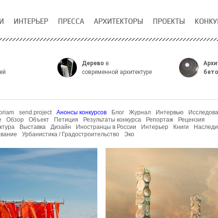
И
ИНТЕРЬЕР
ПРЕССА
АРХИТЕКТОРЫ
ПРОЕКТЫ
КОНКУ
Дерево
в
Архи
ей
современной архитектуре
бет
oriam
send.project
Анонсы конкурсов
Блог
Журнал
Интервью
Исследов
е
Обзор
Объект
Петиция
Результаты конкурса
Репортаж
Рецензия
ктура
Выставка
Дизайн
Иностранцы в России
Интерьер
Книги
Наследи
вание
Урбанистика / Градостроительство
Эко