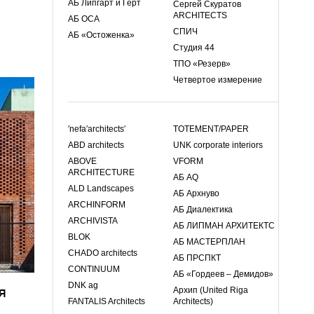
АБ Липгарт и Герт
Сергей Скуратов
ARCHITECTS
АБ ОСА
СПИЧ
АБ «Остоженка»
Студия 44
ТПО «Резерв»
Четвертое измерение
′nefa′architects′
TOTEMENT/PAPER
ABD architects
UNK corporate interiors
ABOVE
VFORM
ARCHITECTURE
АБ AQ
ALD Landscapes
АБ Архнуво
ARCHINFORM
АБ Диалектика
ARCHIVISTA
АБ ЛИПМАН АРХИТЕКТС
BLOK
АБ МАСТЕРПЛАН
CHADO architects
АБ ПРСПКТ
CONTINUUM
АБ «Гордеев – Демидов»
я
DNK ag
Архип (United Riga
FANTALIS Architects
Architects)