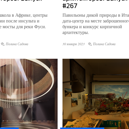
#267
школа в Африке, центры
Павильоны дикой природы в Ита
ии после инсульта и
дата-центр на месте заброшенног
 мосты для реки Фуси.
бункера и конкурс кирпичной
архитектуры.
Полина Садова
30 января 2023
Полина Садова