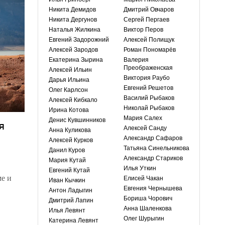
Никита Демидов
Дмитрий Овчаров
Никита Дергунов
Сергей Пергаев
Наталья Жилкина
Виктор Перов
Евгений Задорожний
Алексей Полищук
Алексей Зародов
Роман Пономарёв
Екатерина Зырина
Валерия
Преображенская
Алексей Ильин
Виктория Раубо
Дарья Ильина
Евгений Решетов
Олег Карлсон
Василий Рыбаков
Алексей Кибкало
Николай Рыбаков
Ирина Котова
Мария Салех
Денис Кувшинников
я
Алексей Санду
Анна Куликова
Александр Сафаров
Алексей Курков
Татьяна Синельникова
Данил Куров
Александр Стариков
Мария Кутай
Илья Уткин
Евгений Кутай
е и
Елисей Чакан
Иван Кычкин
Евгения Чернышева
Антон Ладыгин
Бориша Чорович
Дмитрий Лапин
Анна Шаленкова
Илья Левянт
Олег Шурыгин
Катерина Левянт