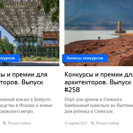
нкурсов
Анонсы конкурсов
ы и премии для
Конкурсы и премии дл
торов. Выпуск
архитекторов. Выпуск
#258
ожный вокзал в Бейруте,
Порт для дронов в Гонконге,
ходства в Италии и новые
бамбуковый павильон во Вьетнам
сковского метро.
дом ребенка в Сенегале.
Полина Садова
15 марта 2022
Полина Садова