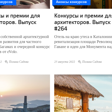
нкурсов
Анонсы конкурсов
ы и премии для
Конкурсы и премии дл
торов. Выпуск
архитекторов. Выпуск
#264
 собственной архитектурной
Отель на краю утеса в Каталонии
н развития для частного
ревитализация площади Революц
 Багамах и очередной конкурс
Гаване и идеи для Монумента на
 от eVolo.
22
Полина Садова
25 августа 2022
Полина Садова