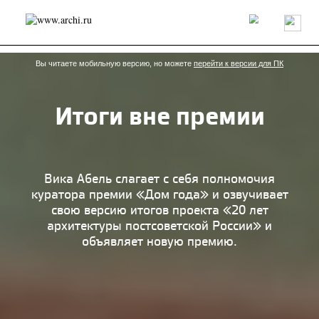
Россия
Мир
Технологии
Интерьер
Пресса
Архитекторы
Проекты
Конкурсы
События
Книги
Вакансии
Вы читаете мобильную версию, но можете
перейти к версии для ПК
Итоги вне премии
send.project
Анонсы конкурсов
Блог
Журнал
Интервью
Исследование
Мнение
Обзор
Объект
Результаты конкурса
Репортаж
Рецензия
Архитектура
Выставка
Вика Абель слагает с себя полномочия
Дизайн
Иностранцы в России
Интерьер
куратора премии «Дом года» и озвучивает
Книги
Наследие
Образование
Урбанистика
свою версию итогов проекта «20 лет
Эко
архитектуры постсоветской России» и
объявляет новую премию.