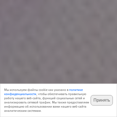
Блог
21 Мая 2013
Мы используем файлы cookie как указано в
политике
0
Архитектура
конфиденциальности
, чтобы обеспечивать правильную
работу нашего веб-сайта, функций социальных сетей и
Принять
анализировать сетевой трафик. Мы также предоставляем
подпишитесь на наш
✕
телеграм @archi_ru
информацию об использовании вами нашего веб-сайта
Беспрецедентный в истории новой России проект
аналитическим системам.
исследования и определения лучших объектов