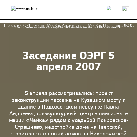
Россия
Мир
Технологии
Интерьер
Пресса
Архитекторы
В состав ОЭРГ входят: МосКомАрхитектура, МосКомНаследия, ЭКОС
Проекты
Конкурсы
События
Книги
Вакансии
Вы читаете мобильную версию, но можете
перейти к версии для ПК
send.project
Анонсы конкурсов
Блог
Заседание ОЭРГ 5
Журнал
Интервью
Исследование
Мнение
апреля 2007
Обзор
Объект
Результаты конкурса
Репортаж
Рецензия
Архитектура
Выставка
Дизайн
Иностранцы в России
Интерьер
Книги
Наследие
Образование
Урбанистика
5 апреля рассматривались: проект
Эко
реконструкции пассажа на Кузецком мосту и
здание в Подсосенском переулке Павла
Андреева, физкультурный центр в пансионате
мэрии «Чайка» рядом с усадьбой Покровское-
Стрешнево, надстройка дома на Тверской,
строительсвто новых домов на Николоямской