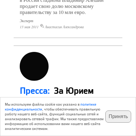
продает свою долю московскому
правительству за 10 млн евро.
Эксперт
13 мая 2011
Анастасия Александрова
Пресса:
За Юрием
Лужковым передвигают
Мы используем файлы cookie как указано в
политике
конфиденциальности
, чтобы обеспечивать правильную
недвижимость. Суд
работу нашего веб-сайта, функций социальных сетей и
Принять
анализировать сетевой трафик. Мы также предоставляем
отменил установленное
информацию об использовании вами нашего веб-сайта
аналитическим системам.
бывшим мэром право