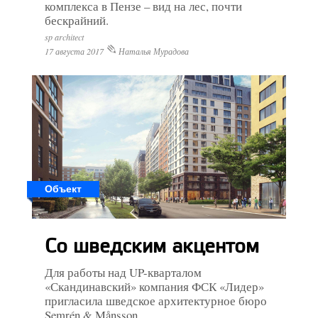
комплекса в Пензе – вид на лес, почти
бескрайний.
sp architect
17 августа 2017
Наталья Мурадова
Объект
Со шведским акцентом
Для работы над UP-кварталом
«Скандинавский» компания ФСК «Лидер»
пригласила шведское архитектурное бюро
Semrén & Månsson.