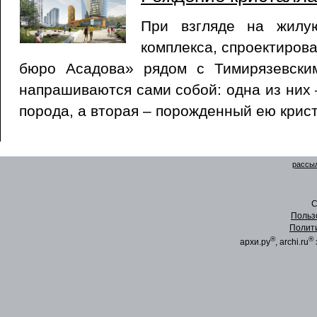
При взгляде на жил
комплекса, спроектиров
бюро Асадова» рядом с Тимирязевски
напрашиваются сами собой: одна из них 
порода, а вторая – порожденный ею крис
рассыл
C
Польз
Полит
®
®
архи.ру
, archi.ru