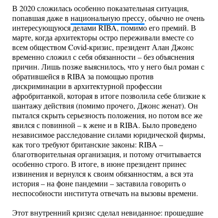
В 2020 сложилась особенно показательная ситуация,
попавшая даже в
национальную прессу
, обычно не очень
интересующуюся делами RIBA, помимо его премий. В
марте, когда архитекторы остро переживали вместе со
всем обществом Covid-кризис, президент Алан Джонс
временно сложил с себя обязанности – без объяснения
причин. Лишь позже выяснилось, что у него был роман с
обратившейся в RIBA за помощью против
дискриминации в архитектурной профессии
афробританкой, которая в итоге позволила себе близкие к
шантажу действия (помимо прочего, Джонс женат). Он
пытался скрыть серьезность положения, но потом все же
явился с повинной – к жене и в RIBA. Было проведено
независимое расследование силами юридической фирмы,
как того требуют британские законы: RIBA –
благотворительная организация, и потому отчитывается
особенно строго. В итоге, в июне президент принес
извинения и вернулся к своим обязанностям, а вся эта
история – на фоне пандемии – заставила говорить о
неспособности института отвечать на вызовы времени.
Этот внутренний кризис сделал невиданное: прошедшие