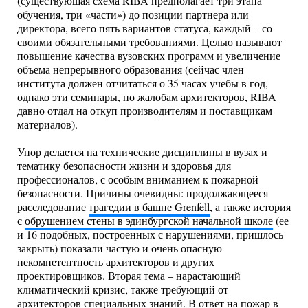
(существующая схема RIBA предполагает три этапа
обучения, три «части») до позиции партнера или
директора, всего пять вариантов статуса, каждый – со
своими обязательными требованиями. Целью называют
повышение качества вузовских программ и увеличение
объема непрерывного образования (сейчас член
института должен отчитаться о 35 часах учебы в год,
однако эти семинары, по жалобам архитекторов, RIBA
давно отдал на откуп производителям и поставщикам
материалов).
Упор делается на технические дисциплины в вузах и
тематику безопасности жизни и здоровья для
профессионалов, с особым вниманием к пожарной
безопасности. Причины очевидны: продолжающееся
расследование
трагедии в башне Grenfell
, а также история
с
обрушением стены в эдинбургской начальной школе
(ее
и 16 подобных, построенных с нарушениями, пришлось
закрыть) показали частую и очень опасную
некомпетентность архитекторов и других
проектировщиков. Вторая тема – нарастающий
климатический кризис, также требующий от
архитекторов специальных знаний. В ответ на пожар в