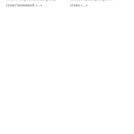
существовавшей <...>
этажа <...>