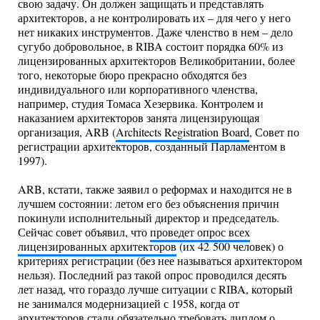
свою задачу. Он должен защищать и представлять
архитекторов, а не контролировать их – для чего у него
нет никаких инструментов. Даже членство в нем – дело
сугубо добровольное, в RIBA состоит порядка 60% из
лицензированных архитекторов Великобритании, более
того, некоторые бюро прекрасно обходятся без
индивидуального или корпоративного членства,
например, студия Томаса Хезервика. Контролем и
наказанием архитекторов занята лицензирующая
организация, ARB (
Architects Registration Board
, Совет по
регистрации архитекторов, созданный Парламентом в
1997).
ARB, кстати, также заявил о реформах и находится не в
лучшем состоянии: летом его без объяснения причин
покинули исполнительный директор и председатель.
Сейчас совет объявил, что
проведет опрос всех
лицензированных архитекторов
(их 42 500 человек) о
критериях регистрации (без нее называться архитектором
нельзя). Последний раз такой опрос проводился десять
лет назад, что гораздо лучше ситуации с RIBA, который
не занимался модернизацией с 1958, когда от
архитекторов стали обязательно требовать диплом о