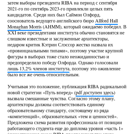
затем выборы президента RIBA на период с сентября
2021-го по сентябрь 2023-го привлекли целых пять
кандидатов. Среди них был Саймон Олфорд,
сооснователь ведущего английского бюро
Allford Hall
Monaghan Morris
(AHMM), который ожидаемо победил. В
XXI веке президентами института обычно становятся не
слишком известные и заслуженные архитекторы,
недаром критик Кэтрин Слэссор жестко назвала их
«провинциальными типами», поэтому участие крупной
фигуры в выборах тоже стало неожиданностью и
предопределило победу Олфорда. Однако голосовали
лишь 13,2% членов института
, поэтому это оживление
было все же очень относительным.
Учитывая это положение, публикация RIBA радикальной
новой стратегии «Путь вперед» (
pdf доступен здесь
)
вызвала смешанные чувства. Согласно этому плану,
архитекторы должны соответствовать единому
образовательному стандарту, состоящему из ряда
«компетенций», образовательных «тем и ценностей».
Предложена схема развития профессионала от позиции
работающего студента еще до диплома уровня «часть 1»