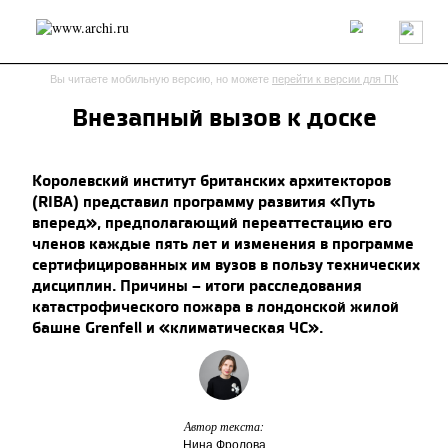
Россия
Мир
Технологии
Интерьер
Пресса
Архитекторы
Вы читаете мобильную версию, но можете
перейти к версии для ПК
Проекты
Конкурсы
События
Книги
Вакансии
Внезапный вызов к доске
send.project
Анонсы конкурсов
Блог
Королевский институт британских архитекторов
Журнал
Интервью
Исследование
Мнение
(RIBA) представил программу развития «Путь
Обзор
Объект
Результаты конкурса
вперед», предполагающий переаттестацию его
Репортаж
Рецензия
Архитектура
Выставка
членов каждые пять лет и изменения в программе
Дизайн
Иностранцы в России
Интерьер
сертифицированных им вузов в пользу технических
дисциплин. Причины – итоги расследования
Книги
Наследие
Образование
Урбанистика
катастрофического пожара в лондонской жилой
Эко
башне Grenfell и «климатическая ЧС».
Автор текста:
Нина Фролова