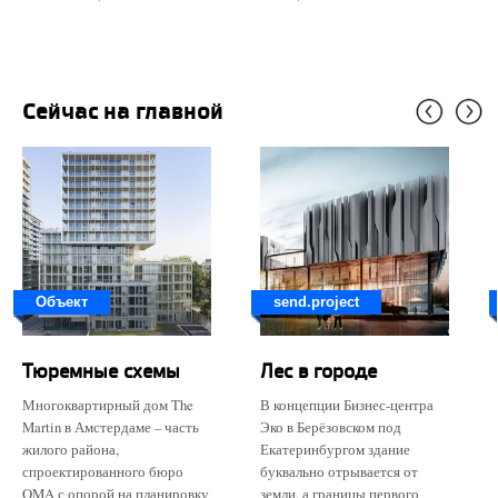
Сейчас на главной
Объект
send.project
Тюремные схемы
Лес в городе
Многоквартирный дом The
В концепции Бизнес-центра
Martin в Амстердаме – часть
Эко в Берёзовском под
жилого района,
Екатеринбургом здание
спроектированного бюро
буквально отрывается от
OMA с опорой на планировку
земли, а границы первого