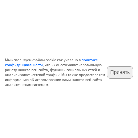
Мы используем файлы cookie как указано в
политике
конфиденциальности
, чтобы обеспечивать правильную
работу нашего веб-сайта, функций социальных сетей и
Принять
анализировать сетевой трафик. Мы также предоставляем
подпишитесь на наш
✕
телеграм @archi_ru
информацию об использовании вами нашего веб-сайта
аналитическим системам.
с 20 июля 1999 г.
Версия для ПК
Пользовательское соглашение
Контакты
Политика конфиденциальности
О нас