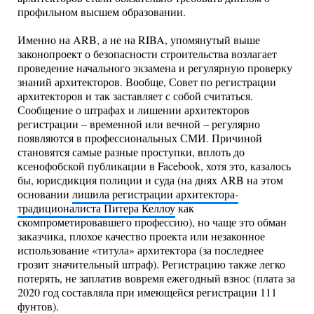
профильном высшем образовании.
Именно на ARB, а не на RIBA, упомянутый выше
законопроект о безопасности строительства возлагает
проведение начального экзамена и регулярную проверку
знаний архитекторов. Вообще, Совет по регистрации
архитекторов и так заставляет с собой считаться.
Сообщение о штрафах и лишении архитекторов
регистрации – временной или вечной – регулярно
появляются в профессиональных СМИ. Причиной
становятся самые разные проступки, вплоть до
ксенофобской публикации в Facebook, хотя это, казалось
бы, юрисдикция полиции и суда (на днях ARB на этом
основании
лишила регистрации архитектора-
традиционалиста Питера Келлоу
как
скомпрометировавшего профессию), но чаще это обман
заказчика, плохое качество проекта или незаконное
использование «титула» архитектора (за последнее
грозит значительный штраф). Регистрацию также легко
потерять, не заплатив вовремя ежегодный взнос (плата за
2020 год составляла при имеющейся регистрации 111
фунтов).