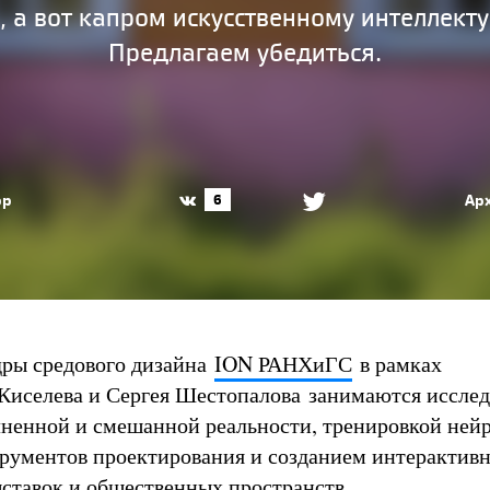
 а вот капром искусственному интеллекту
Предлагаем убедиться.
ор
Ар
6
дры средового дизайна
ION РАНХиГС
в рамках
Киселева и Сергея Шестопалова занимаются иссле
лненной и смешанной реальности, тренировкой нейр
рументов проектирования и созданием интерактив
ыставок и общественных пространств.