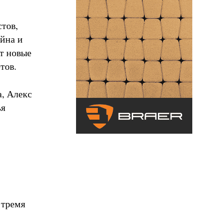
тов,
айна и
т новые
тов.
, Алекс
ья
 тремя