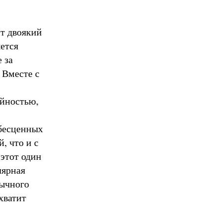
т двоякий
яется
 за
 Вместе с
ийностью,
 бесценных
, что и с
этот один
лярная
бычного
хватит