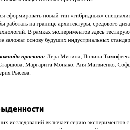
ся сформировать новый тип «гибридных» специалис
бы работать на границе архитектуры, средового диз
хнологий. В рамках экспериментов здесь тестирую
ые заложат основу будущих индустриальных стандар
команда проекта:
Лера Митина, Полина Тимофеева
Старшова, Маргарита Монако, Аня Матвиенко, Соф
ерия Рысева.
быденности
них исследований включает серию экспериментов с