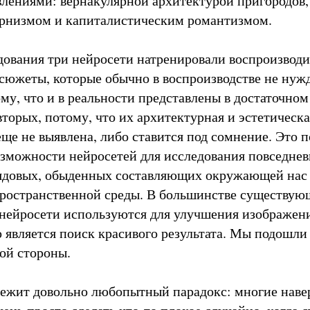
лениями: вернакулярной архитектурой пригородов,
ернизмом и капиталистическим романтизмом.
дования три нейросети натренировали воспроизводи
сюжеты, которые обычно в воспроизводстве не нуж
му, что и в реальности представлены в достаточном
вторых, потому, что их архитектурная и эстетическа
еще не выявлена, либо ставится под сомнение. Это 
озможности нейросетей для исследования повседневн
рядовых, обыденных составляющих окружающей нас
ространственной среды. В большинстве существую
нейросети используются для улучшения изображен
 является поиск красивого результата. Мы подошли 
ой стороны.
лежит довольно любопытный парадокс: многие наве