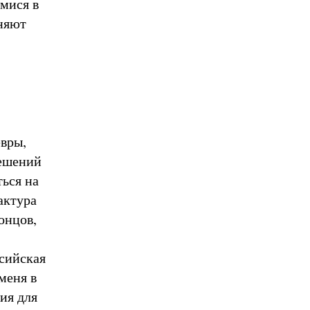
мися в
еняют
евры,
решений
ться на
фактура
онцов,
ссийская
меня в
ия для