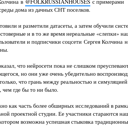
Колчина в
@FOLKRUSSIANHOUSES
с примерами
среды дома из дачных СНТ поселков.
товили и разметили датасеты, а затем обучили сист
остоверные и в то же время нереальные «слепки» н
льзователи и подписчики соцсети Сергея Колчина н
ны.
казал, что нейросети пока не слишком преуспевают
щегося, но они уже очень убедительно воспроизвод
только, что грань между реальностью и симуляцией
 чем где бы то ни было.
жно как часть более обширных исследований в рамк
ной проектной студии. Ее участники стараются на
 котором возможна успешная стыковка традиционны