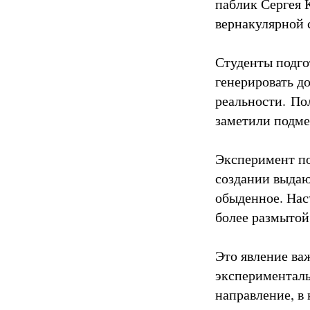
паблик Сергея 
вернакулярной 
Студенты подго
генерировать д
реальности. По
заметили подме
Эксперимент по
создании выдаю
обыденное. Нас
более размытой,
Это явление ва
эксперименталь
направление, в