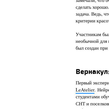
замечали, что о
сделать хорошо
задача. Ведь, 
критерии красот
Участникам был
необычной для 
был создан при
Вернакул
Первый экспер
LeAtelier
. Нейр
студентами об
СНТ и поселков