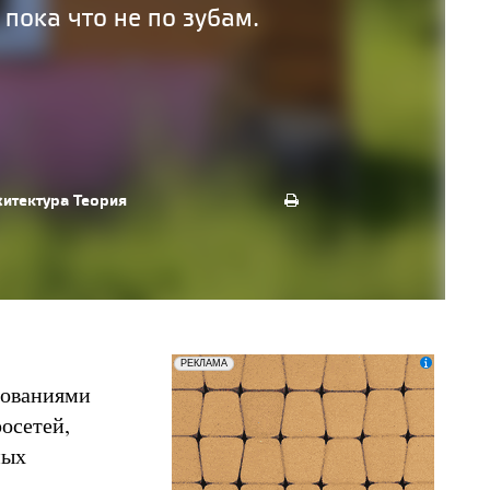
 пока что не по зубам.
хитектура
Теория
erid: LatgCAXLX
ООО «ТД БРАЕР»
РЕКЛАМА
дованиями
осетей,
ных