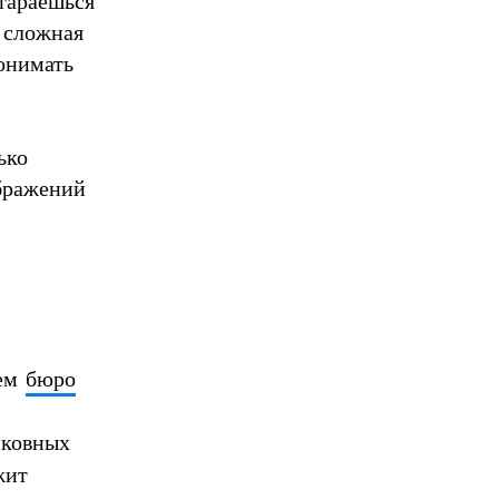
стараешься
у сложная
понимать
ько
ображений
лем
бюро
сковных
жит