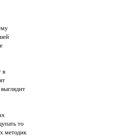
ему
ашей
е
 в
ят
 выглядит
ах
щупать то
х методик