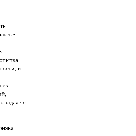
ть
даются –
я
попытка
ости, и,
щих
ий,
к задаче с
рняка