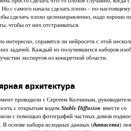
чень просто сделать что-то плохое случайно, когда 
. Но с самого начала сделать плохо – по-настоящем
чтобы сделать плохо целенаправленно, надо хорошо 
ы, чтобы от них отстраиваться.
о интересно, справятся ли нейросети с этой нескол
них задачей. Каждый из получившихся наборов из
 участии экспертов из конкретной области.
ярная архитектура
имент проводили с Сергеем Колчиным, руководите
Stable Diffusion
осеть c открытым кодом
вместе со
учили с помощью фотографий частных домов подмо
датасета
. В основе набора исходных данных (
) ле