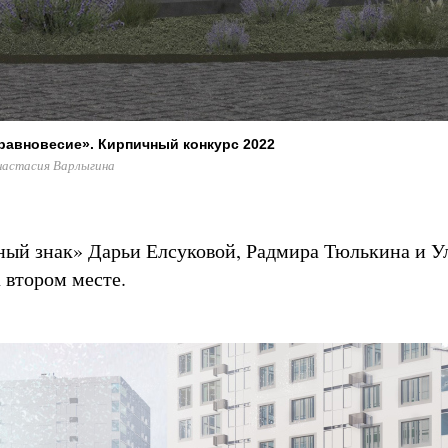
равновесие». Кирпичный конкурс 2022
настасия Варлыгина
ый знак» Дарьи Елсуковой, Радмира Тюлькина и У
 втором месте.