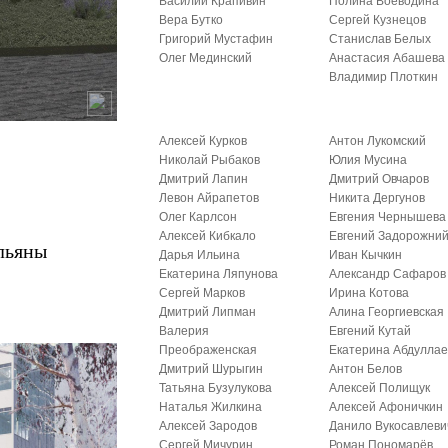
Василий Крапивин
Полина Воеводина
Вера Бутко
Сергей Кузнецов
Григорий Мустафин
Станислав Белых
Олег Мединский
Анастасия Абашева
Владимир Плоткин
Алексей Курков
Антон Лукомский
Николай Рыбаков
Юлия Мусина
Дмитрий Лапин
Дмитрий Овчаров
Левон Айрапетов
Никита Дергунов
Олег Карлсон
Евгения Чернышева
Алексей Кибкало
Евгений Задорожни
льяны
Дарья Ильина
Иван Кычкин
Екатерина Ляпунова
Александр Сафаров
Сергей Марков
Ирина Котова
Дмитрий Липман
Алина Георгиевская
Валерия
Евгений Кутай
Преображенская
Екатерина Абдуллае
Дмитрий Шурыгин
Антон Белов
Татьяна Бузулукова
Алексей Полищук
Наталья Жилкина
Алексей Афоничкин
Алексей Зародов
Данило Вукосавлеви
Сергей Мичурин
Роман Пономарёв