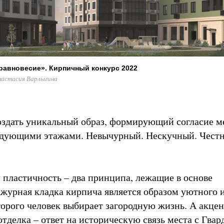
равновесие». Кирпичный конкурс 2022
настасия Варлыгина
оздать уникальный образ, формирующий согласие 
едующими этажами. Невычурный. Нескучный. Чест
 пластичность – два принципа, лежащие в основе
журная кладка кирпича является образом уютного и
оторого человек выбирает загородную жизнь. А акце
тделка – ответ на историческую связь места с Гвар