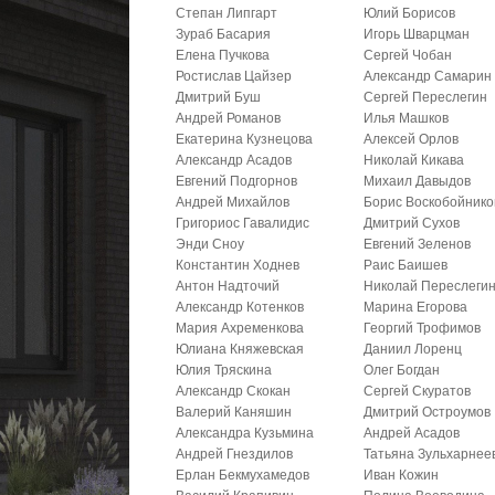
Степан Липгарт
Юлий Борисов
Зураб Басария
Игорь Шварцман
Елена Пучкова
Сергей Чобан
Ростислав Цайзер
Александр Самарин
Дмитрий Буш
Сергей Переслегин
Андрей Романов
Илья Машков
Екатерина Кузнецова
Алексей Орлов
Александр Асадов
Николай Кикава
Евгений Подгорнов
Михаил Давыдов
Андрей Михайлов
Борис Воскобойнико
Григориос Гавалидис
Дмитрий Сухов
Энди Сноу
Евгений Зеленов
Константин Ходнев
Раис Баишев
Антон Надточий
Николай Переслеги
Александр Котенков
Марина Егорова
Мария Ахременкова
Георгий Трофимов
Юлиана Княжевская
Даниил Лоренц
Юлия Тряскина
Олег Богдан
Александр Скокан
Сергей Скуратов
Валерий Каняшин
Дмитрий Остроумов
Александра Кузьмина
Андрей Асадов
Андрей Гнездилов
Татьяна Зульхарнее
Ерлан Бекмухамедов
Иван Кожин