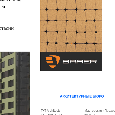
са,
стасии
АРХИТЕКТУРНЫЕ БЮРО
T+T Architects
Мастерская «Прохр