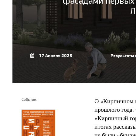
фасадами первых 
Л
17 Апреля 2023
Результаты 
О «Кирпичном к
Событие:
прошлого года.
«Кирпичный гор
итогах рассказ
не были «бумаж