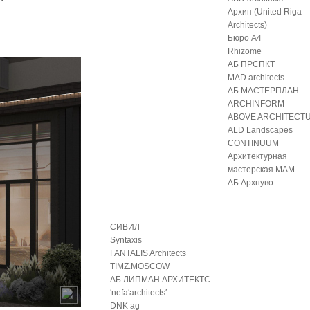
Архип (United Riga
Architects)
Бюро А4
Rhizome
АБ ПРСПКТ
MAD architects
АБ МАСТЕРПЛАН
ARCHINFORM
ABOVE ARCHITECT
ALD Landscapes
CONTINUUM
Архитектурная
мастерская МАМ
АБ Архнуво
СИВИЛ
Syntaxis
FANTALIS Architects
TIMZ.MOSCOW
АБ ЛИПМАН АРХИТЕКТС
′nefa′architects′
DNK ag