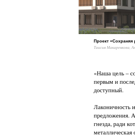
Проект «Сохраняя 
Таисия Макаренкова, А
«Наша цель – с
первым и посл
доступный.
Лаконичность и
предложения. А
гнезда, ради к
металлическая о