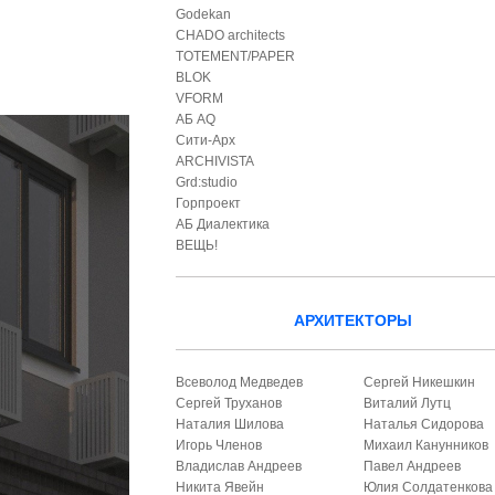
Godekan
CHADO architects
TOTEMENT/PAPER
BLOK
VFORM
АБ AQ
Сити-Арх
ARCHIVISTA
Grd:studio
Горпроект
АБ Диалектика
ВЕЩЬ!
АРХИТЕКТОРЫ
Всеволод Медведев
Сергей Никешкин
Сергей Труханов
Виталий Лутц
Наталия Шилова
Наталья Сидорова
Игорь Членов
Михаил Канунников
Владислав Андреев
Павел Андреев
Никита Явейн
Юлия Солдатенкова