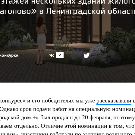
этажей нескольких зданий жилог
аголово» в Ленинградской област
конкурса
2
онкурсе» и его победителях мы уже
рассказывали
в
 Однако срок подачи работ на специальную номина
одской дом +» был продлен до 20 февраля, поэтому
ываем отдельно. Отличие этой номинации в том, чт
ными», участники работали по заданию реального з