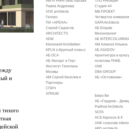
АМ «ГРАН» (Мастерская
ТПО «Резерв»
Павла Андреева)
Студия 44
VOX architects
МВ-ПРОЕКТ
Генпро
Четвертое измерен
ПИ «АРЕНА»
GAFA Architects
Сергей Скуратов
АБ Empate
ARCHITECTS
Мезонпроект
ADM
АБ INTERCOLUMNI
Kleinewelt Architekten
АМ Алексея Ильина
KPLN («Крупный план»)
АБ ASADOV
АБ ОСА
Архитектура и культ
АБ Липгарт и Герт
политика ПНКБ
Институт Генплана
UNK
между
Москвы
DBA-GROUP
ный и
АМ Сергей Киселев и
АБ «Остоженка»
Партнеры
СПИЧ
ATRIUM
Бюро Ви
АБ «Гордеев – Деми
Padhod Architects
 тихого
SOTA
нтная
АСБ Карлсон & К
UNK corporate interio
дейской
ABD architects