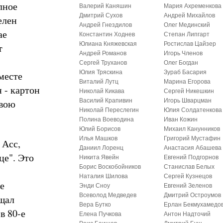
лное
Валерий Каняшин
Мария Ахременкова
Дмитрий Сухов
Андрей Михайлов
елен
Андрей Гнездилов
Олег Мединский
ае
Константин Ходнев
Степан Липгарт
Юлиана Княжевская
Ростислав Цайзер
т
Андрей Романов
Игорь Членов
Сергей Труханов
Олег Богдан
Юлия Тряскина
Зураб Басария
месте
Виталий Лутц
Марина Егорова
 - картон
Николай Кикава
Сергей Никешкин
свою
Василий Крапивин
Игорь Шварцман
Николай Переслегин
Юлия Солдатенкова
Полина Воеводина
Иван Кожин
Юлий Борисов
Михаил Канунников
Илья Машков
Григорий Мустафин
 Асс,
Даниил Лоренц
Анастасия Абашева
це". Это
Никита Явейн
Евгений Подгорнов
Борис Воскобойников
Станислав Белых
Наталия Шилова
Сергей Кузнецов
е
Энди Сноу
Евгений Зеленов
Всеволод Медведев
Дмитрий Остроумов
ещал
Вера Бутко
Ерлан Бекмухамедо
в 80-е
Елена Пучкова
Антон Надточий