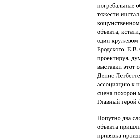
погребальные о
тяжести инстал
кощунственном
объекта, кстат
один кружевом 
Бродского. Е.В
проектируя, ду
выставки этот о
Денис Летбетте
ассоциацию к н
сцена похорон 
Главный герой 
Попутно два сл
объекта пришли
привязка произв