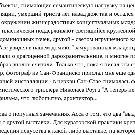
бъекты, снимающие семантическую нагрузку на це
ляции, умерший триста лет назад дож так и остался
 окружении жизнерадостных концептуальных младе
и, пластически поддерживают светящийся кружевной
доминошных точек, другой - светом игрушечного к
.Асс увидел в нашем домике "замурованных младенце
мали о драгоценной дарохранительнице, и многие п
браз вполне считали. Только что, пока я писал эти с
р, фотограф из Сан-Франциско прислал мне еще од
ашей инсталляции - в церкви Сан-Стае снималась 
мистического триллера Николаса Роуга "А теперь не
фильма, что любопытно, архитектор...
ова о попутных замечаниях Асса о том, что два "вы
 с другой выставки. Для кураторской практики кре
едения искусства к какой-либо выставке, на которо