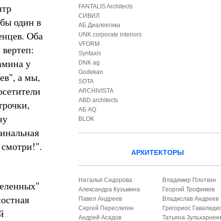
нтр
FANTALIS Architects
СИВИЛ
 бы один в
АБ Диалектика
нцев. Оба
UNK corporate interiors
VFORM
 вертеп:
Syntaxis
амина у
DNK ag
Godekan
в", а мы,
SOTA
осетители
ARCHIVISTA
ABD architects
трочки,
АБ AQ
ну
BLOK
финальная
 смотри!".
АРХИТЕКТОРЫ
Наталья Сидорова
Владимир Плоткин
деленных"
Александра Кузьмина
Георгий Трофимов
постная
Павел Андреев
Владислав Андреев
Сергей Переслегин
Григориос Гавалиди
й
Андрей Асадов
Татьяна Зульхарнее