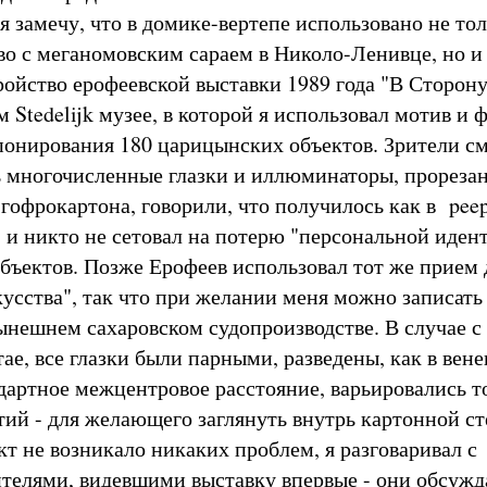
 замечу, что в домике-вертепе использовано не то
во с меганомовским сараем в Николо-Ленивце, но и
ройство ерофеевской выставки 1989 года "В Сторону
 Stedelijk музее, в которой я использовал мотив и 
спонирования 180 царицынских объектов. Зрители с
ь многочисленные глазки и иллюминаторы, прореза
 гофрокартона, говорили, что получилось как в pee
, и никто не сетовал на потерю "персональной иден
бъектов. Позже Ерофеев использовал тот же прием 
усства", так что при желании меня можно записать 
ынешнем сахаровском судопроизводстве. В случае с
ае, все глазки были парными, разведены, как в вен
ндартное межцентровое расстояние, варьировались т
тий - для желающего заглянуть внутрь картонной с
кт не возникало никаких проблем, я разговаривал с
телями, видевшими выставку впервые - они обсужд