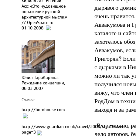
Кирилл Асс. Евгений
Асс: «Это чудовищное
дырявого домик
поражение русской
очень нравится.
архитектурной мысли»
// OpenSpace.ru,
Аввакумова и Гр
01.10.2008
каталоге и сайт
захотелось обоз
Аввакумов, есл
Григорян? Если
с дырками в Ни
можно ли так у
Юлия Тарабарина.
Рождение концепции,
получился новы
06.03.2007
вижу, что член
РодДом в техник
Ссылки:
выходя и за ра
http://bornhouse.com
В принципе, ра
http://www.guardian.co.uk/travel/2008/sep/16/venice.cult
page=3
дело авторов, 