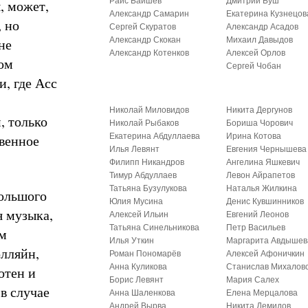
Раис Баишев
Дмитрий Буш
, может,
Александр Самарин
Екатерина Кузнецов
, но
Сергей Скуратов
Александр Асадов
не
Александр Скокан
Михаил Давыдов
Александр Котенков
Алексей Орлов
ном
Сергей Чобан
и, где Асс
Николай Миловидов
Никита Дергунов
, только
Николай Рыбаков
Бориша Чорович
твенное
Екатерина Абдуллаева
Ирина Котова
Илья Левянт
Евгения Чернышева
Филипп Никандров
Ангелина Яшкевич
Тимур Абдуллаев
Левон Айрапетов
Татьяна Бузулукова
Наталья Жилкина
Большого
Юлия Мусина
Денис Кувшинников
я музыка,
Алексей Ильин
Евгений Леонов
Татьяна Синельникова
Петр Васильев
ом
Илья Уткин
Маргарита Авдышев
олляйн,
Роман Пономарёв
Алексей Афоничкин
Анна Куликова
Станислав Михалов
отен и
Борис Левянт
Мария Салех
в случае
Анна Шаленкова
Елена Мерцалова
Андрей Вырва
Никита Демидов