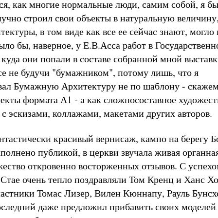
ся, как многие нормальные люди, самим собой, я бы
лучно строил свои объекты в натуральную величину
ктуры, в том виде как все ее сейчас знают, могло 
ыло бы, наверное, у Е.В.Асса работ в Государствен
 куда они попали в составе собранной мной выставк
се не будучи "бумажником", потому лишь, что я
ал Бумажную Архитектуру не по шаблону - скажем
екты формата А1 - а как сложносоставное художес
е с эскизами, коллажами, макетами других авторов.
антастически красивый вернисаж, кампо на берегу 
полнено публикой, в церкви звучала живая органна
ество откровенно восторженных отзывов. С успех
-Стае очень тепло поздравляли Том Кренц и Ханс Х
астники Томас Лизер, Вилен Кюннапу, Рауль Бунсх
следний даже предложил прибавить своих моделей 