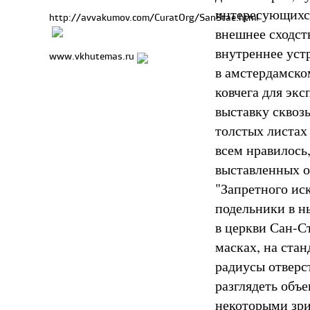
интересующихся
http://avvakumov.com/CuratOrg/SanStae.html
внешнее сходст
внутреннее уст
www.vkhutemas.ru
в амстердамском
ковчега для эк
выставку сквоз
толстых листах
всем нравилось
выставленных о
"Запретного иск
подельники в н
в церкви Сан-Ст
масках, на ста
радиусы отверс
разглядеть объе
некоторыми зри