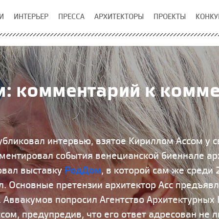
И
ИНТЕРЬЕР
ПРЕССА
АРХИТЕКТОРЫ
ПРОЕКТЫ
КОНКУ
: комментарий к комм
бликовал интервью, взятое Кириллом Ассом у св
ментировал события венецианской биеннале ар
овал выставку
РодДом
, в которой сам же среди
л. Основные претензии архитектор Асс предъявл
 Аввакумов попросил Агентство Архитектурных 
ом, предупредив, что его ответ адресован не л