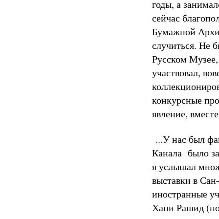
годы, а занимал
сейчас благопо
Бумажной Архите
случиться. Не б
Русском Музее,
участвовал, вов
коллекциониров
конкурсные про
явление, вмест
...У нас был ф
Канала было за
я услышал множ
выставки в Сан
иностранные уч
Хани Рашид (по