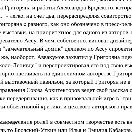
а Григоряна и работы Александра Бродского, котор
.." - легко, на счет два, перераспределяя соавторство
игоряна c равного, как оно обозначено в пресс-рели
е выставки, на приоритетное для одного из авторов, 
ревателю Ассу. В чем, собственно, виноват дизайне
и "замечательный домик" целиком по Ассу спроект
 же, наоборот, Аввакумов захватил у Григоряна ид
коло-Ленивце" и перепроектировал его под свою выс
порно настаивать на единоличном авторстве Григоря
й выставочный павильон, за который Григорян не в 
 правления Союза Архитекторов ведет свой рассказ 
е передергивания, как в привокзальной игре в "три
мки объективной критики и цехового авторского пра
спределение ролей в совместном творчестве есть в
uraltrips?
будь то Бродский-Уткин или Илья и Эмилия Кабаковы