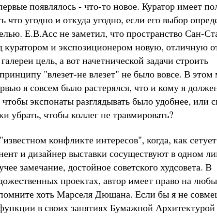
ервые появлялось - что-то новое. Куратор имеет по
ь что угодно и откуда угодно, если его выбор опред
елью. Е.В.Асс не заметил, что пространство Сан-Ст
д куратором и экспозиционером новую, отличную о
галереи цель, а вот начетнической задачи строить
ринципу "влезет-не влезет" не было вовсе. В этом 
рвью я совсем было растерялся, что и кому я должен
, чтобы экспонаты разглядывать было удобнее, или 
ки убрать, чтобы коллег не травмировать?
"известном конфликте интересов", когда, как сетует
онент и дизайнер выставки сосуществуют в одном ли
чее замечание, достойное советского худсовета. В
дожественных проектах, автор имеет право на любы
помните хоть Марселя Дюшана. Если бы я не совм
функции в своих занятиях Бумажной Архитектурой 