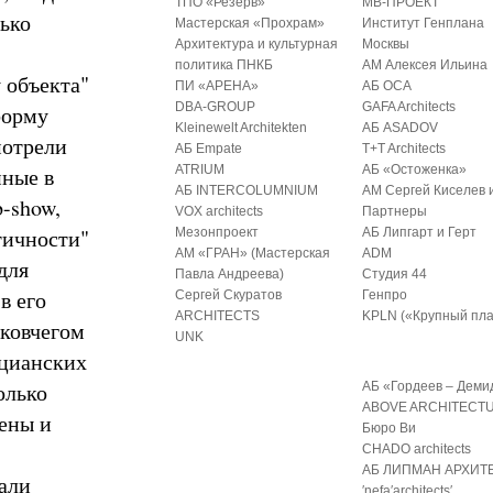
ТПО «Резерв»
МВ-ПРОЕКТ
лько
Мастерская «Прохрам»
Институт Генплана
Архитектура и культурная
Москвы
политика ПНКБ
АМ Алексея Ильина
 объекта"
ПИ «АРЕНА»
АБ ОСА
DBA-GROUP
GAFA Architects
форму
Kleinewelt Architekten
АБ ASADOV
мотрели
АБ Empate
T+T Architects
нные в
ATRIUM
АБ «Остоженка»
АБ INTERCOLUMNIUM
АМ Сергей Киселев 
p-show,
VOX architects
Партнеры
тичности"
Мезонпроект
АБ Липгарт и Герт
АМ «ГРАН» (Мастерская
ADM
для
Павла Андреева)
Студия 44
в его
Сергей Скуратов
Генпро
ARCHITECTS
KPLN («Крупный пла
 ковчегом
UNK
ецианских
олько
АБ «Гордеев – Деми
ABOVE ARCHITECT
тены и
Бюро Ви
CHADO architects
АБ ЛИПМАН АРХИТ
али
′nefa′architects′