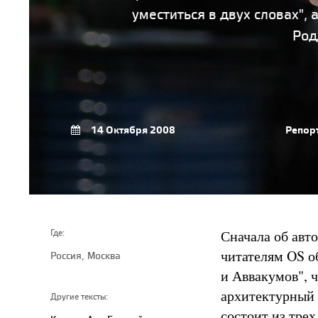
уместиться в двух словах",
Род
14 Октября 2008
Репор
Сначала об авто
Где:
читателям OS о
Россия, Москва
и Аввакумов", 
архитектурный 
Другие тексты:
состоит из трех