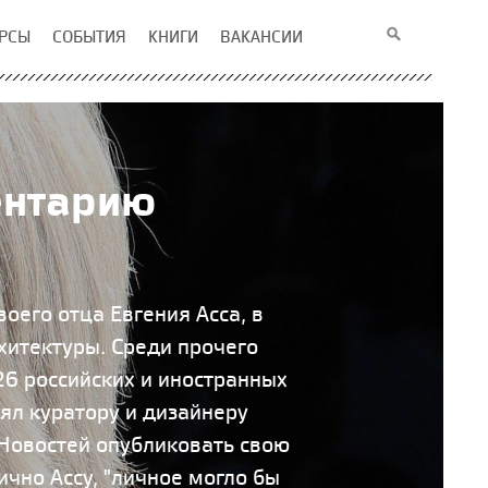
РСЫ
СОБЫТИЯ
КНИГИ
ВАКАНСИИ
ентарию
оего отца Евгения Асса, в
хитектуры. Среди прочего
 26 российских и иностранных
ял куратору и дизайнеру
Новостей опубликовать свою
ично Ассу, "личное могло бы