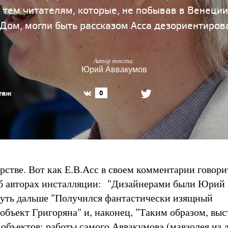
 а тем читателям, которые, не побывав в Венеци
Дом, могли быть рассказом Асса дезориентиров
Автор текста:
Юрий Аввакумов
таж
0
рстве. Вот как Е.В.Асс в своем комментарии говори
б авторах инсталляции: "Дизайнерами были Юрий
чуть дальше "Получился фантастически изящный
объект Григоряна" и, наконец, "Таким образом, выс
 объектов: работы самого Аввакумова (мавзолея из 