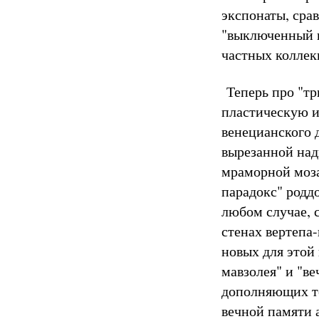
экспонаты, сра
"выключенный и
частных коллек
Теперь про "тр
пластическую и
венецианского 
вырезанной над
мраморной моза
парадокс" роддо
любом случае, 
стенах вертепа
новых для этой
мавзолея" и "ве
дополняющих те
вечной памяти 