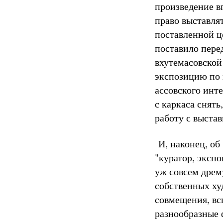
произведение вп
право выставлят
поставленной ц
поставило пере
вхутемасовской 
экспозицию по п
ассовского инте
с каркаса снять
работу с выстав
И, наконец, об 
"куратор, эксп
уж совсем дрему
собственных ху
совмещения, вс
разнообразные 