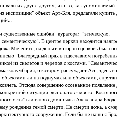
внивали их друг с другом, что-то, как упоминаемый
з экспозиции" объект Арт-Бля, предлагали купить 
ций...
и существенные ошибки" куратора: "этическую,
 семантическую". В центре церкви находится надгр
дожа Мочениго, на деньги которого церковь была по
писью “Благородный прах в тщеславном погребени
икой из скелетов и черепов с костями. "Семантиче
ма-колумбария, о котором рассуждает Асс, здесь во
с объектами ли на подиумах или объектами, спрята
-ковчега. Отсюда совершенно осознанное появление 
 конкретной ситуации экспонатов - моего "Костяног
чного огня" глиняного дома-очага Александра Бродс
му рождения темой смерти. Не смерти дожа, а сме
архитектурного сооружения. Если бы не наши с Бр