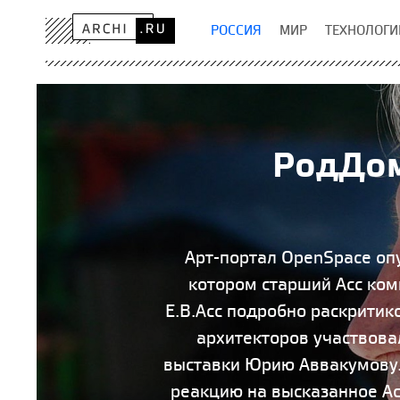
РОССИЯ
МИР
ТЕХНОЛОГИ
РодДом
Арт-портал OpenSpace опу
котором старший Асс ком
Е.В.Асс подробно раскритик
архитекторов участвова
выставки Юрию Аввакумову.
реакцию на высказанное Асс