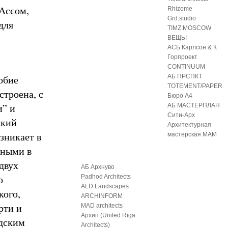
 Ассом,
Rhizome
Grd:studio
для
TIMZ.MOSCOW
ВЕЩЬ!
АСБ Карлсон & К
Горпроект
CONTINUUM
обие
АБ ПРСПКТ
TOTEMENT/PAPER
строена, с
Бюро А4
и” и
АБ МАСТЕРПЛАН
Сити-Арх
ский
Архитектурная
зникает в
мастерская МАМ
нными в
двух
АБ Архнуво
о
Padhod Architects
ALD Landscapes
кого,
ARCHINFORM
рти и
MAD architects
Архип (United Riga
одским
Architects)