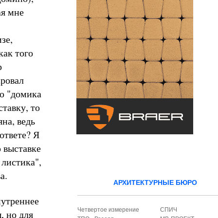
ая мне
зе,
как того
р
ировал
ею "домика
тавку, то
на, ведь
ответе? Я
о выставке
 листика",
ва.
АРХИТЕКТУРНЫЕ БЮРО
нутреннее
Четвертое измерение
СПИЧ
, но для