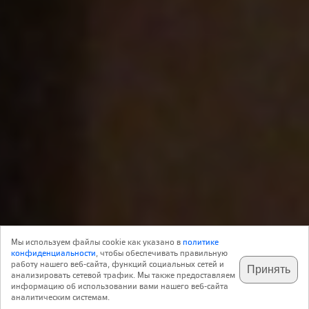
Репортаж
25 Апреля 2008
Мы используем файлы cookie как указано в
политике
0
Наследие
конфиденциальности
, чтобы обеспечивать правильную
работу нашего веб-сайта, функций социальных сетей и
Принять
анализировать сетевой трафик. Мы также предоставляем
подпишитесь на наш
✕
телеграм @archi_ru
информацию об использовании вами нашего веб-сайта
Встреча была приурочена к 18 апреля –
аналитическим системам.
Международному дню охраны памятников,