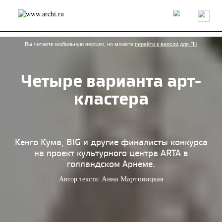
Россия
Мир
Технологии
Интерьер
Пресса
Архитекторы
Проекты
Конкурсы
События
Книги
Вакансии
Вы читаете мобильную версию, но можете
перейти к версии для ПК
Четыре варианта арт-
send.project
Анонсы конкурсов
Блог
кластера
Журнал
Интервью
Исследование
Мнение
Обзор
Объект
Результаты конкурса
Репортаж
Рецензия
Архитектура
Выставка
Дизайн
Иностранцы в России
Интерьер
Кенго Кума, BIG и другие финалисты конкурса
Книги
Наследие
Образование
Урбанистика
на проект культурного центра ARTA в
Эко
голландском Арнеме.
Автор текста:
Анна Мартовицкая