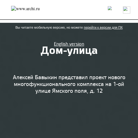
Россия
Мир
Технологии
Интерьер
Пресса
Архитекторы
Проекты
Конкурсы
События
Книги
Вакансии
Вы читаете мобильную версию, но можете
перейти к версии для ПК
English version
Дом-улица
send.project
Анонсы конкурсов
Блог
Журнал
Интервью
Исследование
Мнение
Обзор
Объект
Результаты конкурса
Репортаж
Рецензия
Архитектура
Выставка
Алексей Бавыкин представил проект нового
Дизайн
Иностранцы в России
Интерьер
многофункционального комплекса на 1-ой
Книги
Наследие
Образование
Урбанистика
улице Ямского поля, д. 12
Эко