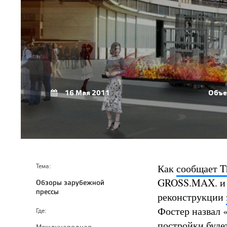
16 Мая 2011
Объе
Как
сообщает T
Тема:
GROSS.MAX. и м
Обзоры зарубежной
прессы
реконструкции
Фостер назвал «
Где:
постройки буде
Международная