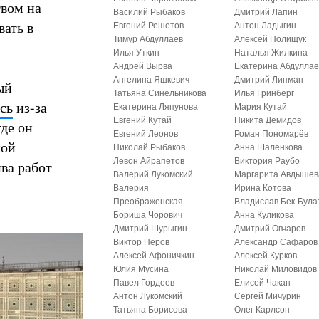
твом на
Василий Рыбаков
Дмитрий Лапин
вать в
Евгений Решетов
Антон Ладыгин
Тимур Абдуллаев
Алексей Полищук
Илья Уткин
Наталья Жилкина
Андрей Вырва
Екатерина Абдуллае
Ангелина Яшкевич
Дмитрий Липман
ый
Татьяна Синельникова
Илья Гринберг
сь
из-за
Екатерина Ляпунова
Мария Кутай
Евгений Кутай
Никита Демидов
де он
Евгений Леонов
Роман Пономарёв
ной
Николай Рыбаков
Анна Шаленкова
Левон Айрапетов
Виктория Раубо
ва работ
Валерий Лукомский
Маргарита Авдышев
Валерия
Ирина Котова
Преображенская
Владислав Бек-Була
Бориша Чорович
Анна Куликова
Дмитрий Шурыгин
Дмитрий Овчаров
Виктор Перов
Александр Сафаров
Алексей Афоничкин
Алексей Курков
Юлия Мусина
Николай Миловидов
Павел Гордеев
Елисей Чакан
Антон Лукомский
Сергей Мичурин
Татьяна Борисова
Олег Карлсон