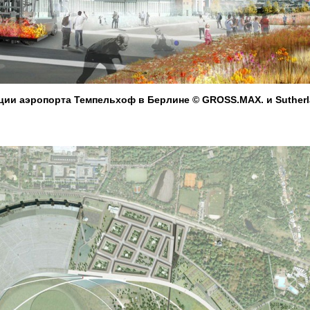
ции аэропорта Темпельхоф в Берлине © GROSS.MAX. и Suther