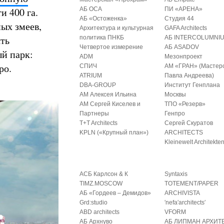
и 400 га.
АБ ОСА
ПИ «АРЕНА»
АБ «Остоженка»
Студия 44
ых змеев,
Архитектура и культурная
GAFA Architects
ять
политика ПНКБ
АБ INTERCOLUMNI
Четвертое измерение
АБ ASADOV
й парк:
ADM
Мезонпроект
ро.
СПИЧ
АМ «ГРАН» (Мастер
ATRIUM
Павла Андреева)
DBA-GROUP
Институт Генплана
АМ Алексея Ильина
Москвы
АМ Сергей Киселев и
ТПО «Резерв»
Партнеры
Генпро
T+T Architects
Сергей Скуратов
KPLN («Крупный план»)
ARCHITECTS
Kleinewelt Architekte
АСБ Карлсон & К
Syntaxis
TIMZ.MOSCOW
TOTEMENT/PAPER
АБ «Гордеев – Демидов»
ARCHIVISTA
Grd:studio
′nefa′architects′
ABD architects
VFORM
АБ Архнуво
АБ ЛИПМАН АРХИТ