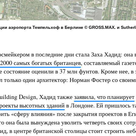
ции аэропорта Темпельхоф в Берлине © GROSS.MAX. и Suther
смейкером в последние дни стала Заха Хадид: она 
 2000 самых богатых британцев
, составляемый газет
е состояние оценили в 37 млн фунтов. Кроме нее, в 
 только один архитектор: Норман Фостер со своим
uilding Design, Хадид также
заявила, что планирует
проекты высотных зданий
в Лондоне. Ей пришлось т
ить «сферу влияния» после закрытия проектов в Ег
го она была вынуждена уволить четверть своих сотр
д, в центре британской столицы стоит строить неб