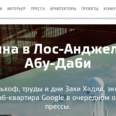
И
ИНТЕРЬЕР
ПРЕССА
АРХИТЕКТОРЫ
ПРОЕКТЫ
КОНКУ
ина в Лос-Анджел
Абу-Даби
ьхоф, труды и дни Захи Хадид, э
аб-квартира Google в очередном 
прессы.