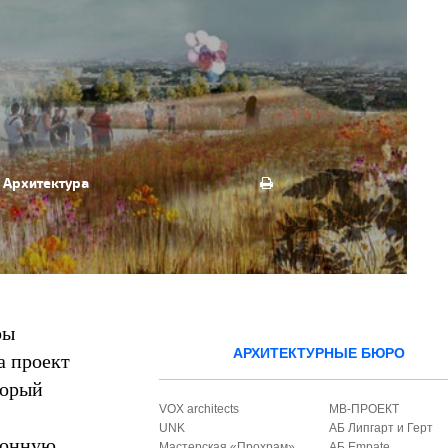
Архитектура
ры
АРХИТЕКТУРНЫЕ БЮРО
а проект
торый
VOX architects
МВ-ПРОЕКТ
UNK
АБ Липгарт и Герт
ионную
Мастерская «Прохрам»
АБ Empate