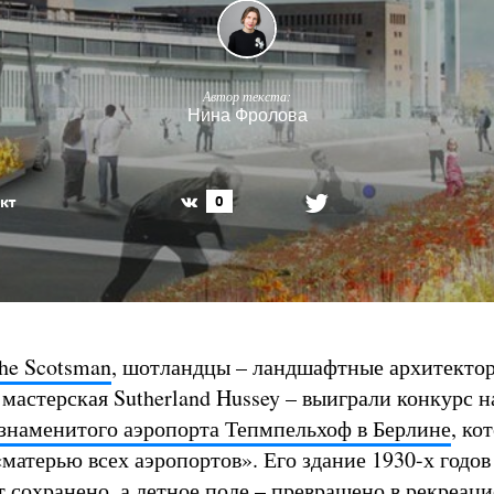
Автор текста:
Нина Фролова
кт
0
he Scotsman
, шотландцы – ландшафтные архитекто
астерская Sutherland Hussey – выиграли конкурс н
знаменитого аэропорта Тепмпельхоф в Берлине
, ко
матерью всех аэропортов». Его здание 1930-х годов
т сохранено, а летное поле – превращено в
рекреац