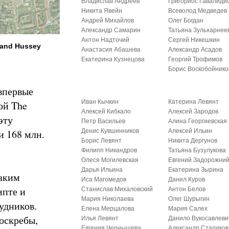
Владислав Андреев
Григориос Гавалиди
Никита Явейн
Всеволод Медведев
Андрей Михайлов
Олег Богдан
Александр Самарин
Татьяна Зульхарнее
Антон Надточий
Сергей Никешкин
land Hussey
Анастасия Абашева
Александр Асадов
Екатерина Кузнецова
Георгий Трофимов
Борис Воскобойнико
впервые
Иван Кычкин
Катерина Левянт
ой The
Алексей Кибкало
Алексей Зародов
эту
Петр Васильев
Алина Георгиевская
Денис Кувшинников
Алексей Ильин
и 168 млн.
Борис Левянт
Никита Дергунов
Филипп Никандров
Татьяна Бузулукова
Олеся Могилевская
Евгений Задорожни
Дарья Ильина
Екатерина Зырина
аким
Иса Магомедов
Данил Куров
ипте и
Станислав Михаловский
Антон Белов
Мария Николаева
Олег Шурыгин
удников.
Елена Мерцалова
Мария Салех
оскребы,
Илья Левянт
Данило Вукосавлеви
Евгения Чернышева
Александр Стариков