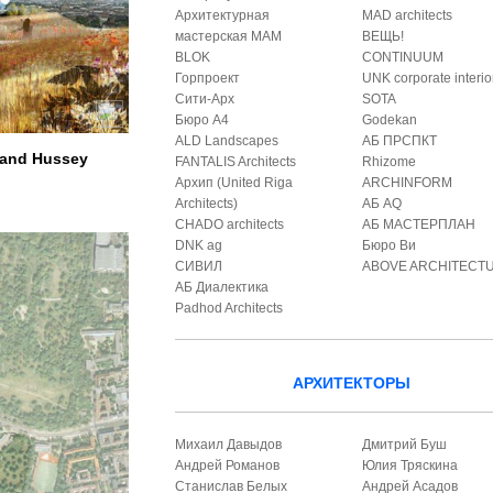
Архитектурная
MAD architects
мастерская МАМ
ВЕЩЬ!
BLOK
CONTINUUM
Горпроект
UNK corporate interio
Сити-Арх
SOTA
Бюро А4
Godekan
ALD Landscapes
АБ ПРСПКТ
land Hussey
FANTALIS Architects
Rhizome
Архип (United Riga
ARCHINFORM
Architects)
АБ AQ
CHADO architects
АБ МАСТЕРПЛАН
DNK ag
Бюро Ви
СИВИЛ
ABOVE ARCHITECT
АБ Диалектика
Padhod Architects
АРХИТЕКТОРЫ
Михаил Давыдов
Дмитрий Буш
Андрей Романов
Юлия Тряскина
Станислав Белых
Андрей Асадов