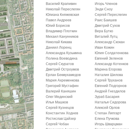
Василий Крапивин
Игорь Членов
Николай Переслегин
Энди Сноу
Юлиана Княжевская
Сергей Переслегин
Павел Андреев
Раис Баишев
Юлий Борисов
Дмитрий Сухов
Владимир Плоткин
Вера Бутко
Михаил Канунников
Виталий Лутц
Николай Кикава
Александр Скокан
Даниил Лоренц
Иван Кожин
Александра Кузьмина
Юлия Солдатенкова
Полина Воеводина
Евгений Зеленов
Сергей Скуратов
Александр Котенков
Дмитрий Остроумов
Марина Егорова
Ерлан Бекмухамедов
Наталия Шилова
Мария Ахременкова
Сергей Труханов
Григорий Мустафин
Евгений Подгорнов
Валерий Каняшин
Андрей Гнездилов
Олег Мединский
Зураб Басария
Илья Машков
Наталья Сидорова
Сергей Кузнецов
Алексей Орлов
Константин Ходнев
Степан Липгарт
Ростислав Цайзер
Елена Пучкова
Сергей Чобан
Игорь Шварцман