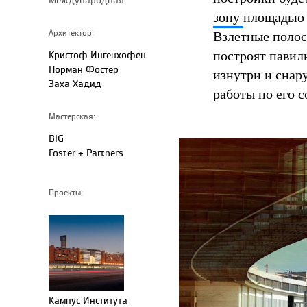
зону
площадью 
Взлетные полос
Архитектор:
построят павил
Кристоф Ингенхофен
Норман Фостер
изнутри и снар
Заха Хадид
работы по его с
Мастерская:
BIG
Foster + Partners
Проекты:
Кампус Института