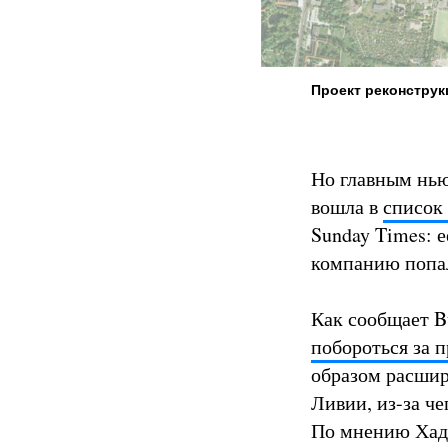
Проект реконструк
Но главным нью
вошла в
список
Sunday Times: е
компанию попал
Как сообщает B
побороться за 
образом расшир
Ливии, из-за че
По мнению Хади