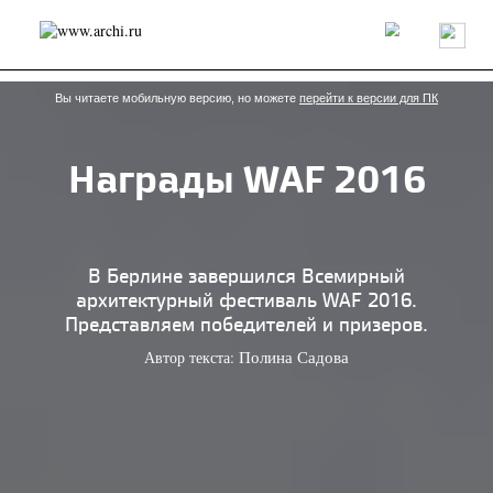
Россия
Мир
Технологии
Интерьер
Пресса
Архитекторы
Проекты
Конкурсы
События
Книги
Вакансии
Вы читаете мобильную версию, но можете
перейти к версии для ПК
Награды WAF 2016
send.project
Анонсы конкурсов
Блог
Журнал
Интервью
Исследование
Мнение
Обзор
Объект
Результаты конкурса
Репортаж
Рецензия
Архитектура
Выставка
В Берлине завершился Всемирный
Дизайн
Иностранцы в России
Интерьер
архитектурный фестиваль WAF 2016.
Книги
Наследие
Образование
Урбанистика
Представляем победителей и призеров.
Эко
Автор текста:
Полина Садова