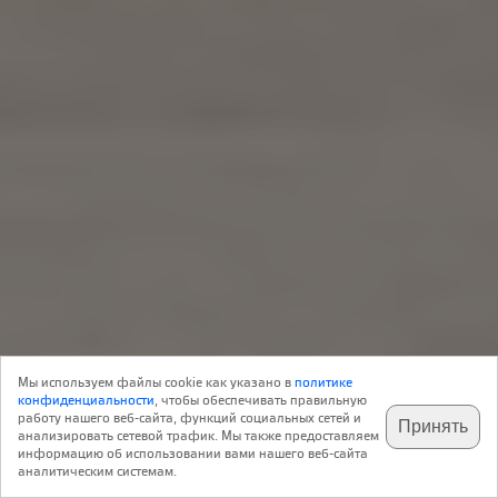
Результаты конкурса
20 Ноября 2016
Ландшафт
44
Мы используем файлы cookie как указано в
политике
Архитектура
конфиденциальности
, чтобы обеспечивать правильную
работу нашего веб-сайта, функций социальных сетей и
Принять
анализировать сетевой трафик. Мы также предоставляем
подпишитесь на наш
✕
телеграм @archi_ru
информацию об использовании вами нашего веб-сайта
В пятницу в Берлине состоялся гала-вечер Всемирного
аналитическим системам.
фестиваля архитектуры, где были названы имена