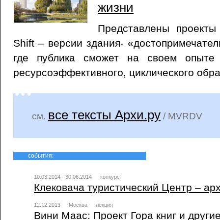
жизни
Представлены проекты
Shift – версии здания- «достопримечате
где публика сможет на своем опыте 
ресурсоэффективного, циклического обра
все тексты Архи.ру
см.
/ MVRDV
события:
10.03.2014 - 30.06.2014
конкурс
Клековача туристический Центр – ар
12.12.2013
Москва
лекция
Вини Маас: Проект Гора книг и други