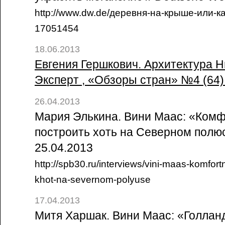
http://www.dw.de/деревня-на-крыше-или-к
17051454
18.06.2013
Евгения Гершкович. Архитектура Н
Эксперт , «Обзоры стран» №4 (64
26.04.2013
Мария Элькина. Вини Маас: «Ком
построить хоть на Северном полюсе
25.04.2013
http://spb30.ru/interviews/vini-maas-komfor
khot-na-severnom-polyuse
17.04.2013
Митя Харшак. Вини Маас: «Голлан