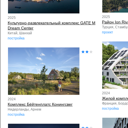
2025
2025
Район Ion Riv
Культурно-развлекательный комплекс GATE M
Турция, Стамбу
Dream Center
проект
Китай, Шанхай
постройка
2024
Жилой комплек
2024
Франция, Борд
Комплекс Бёйтенплатс Конингсвег
постройка
Нидерланды, Арнем
постройка