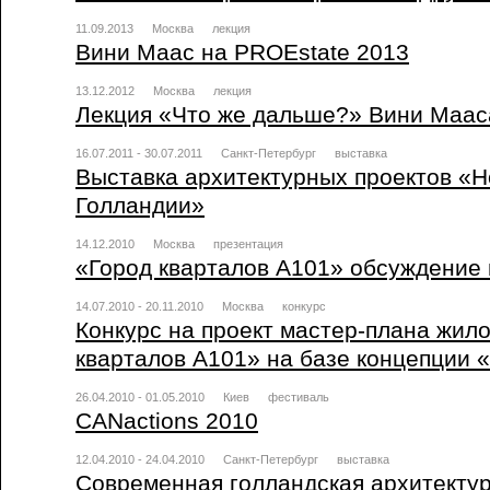
11.09.2013
Москва
лекция
Вини Маас на PROEstate 2013
13.12.2012
Москва
лекция
Лекция «Что же дальше?» Вини Маа
16.07.2011 - 30.07.2011
Санкт-Петербург
выставка
Выставка архитектурных проектов «Н
Голландии»
14.12.2010
Москва
презентация
«Город кварталов А101» обсуждение 
14.07.2010 - 20.11.2010
Москва
конкурс
Конкурс на проект мастер-плана жил
кварталов А101» на базе концепции «B
26.04.2010 - 01.05.2010
Киев
фестиваль
CANactions 2010
12.04.2010 - 24.04.2010
Санкт-Петербург
выставка
Современная голландская архитекту