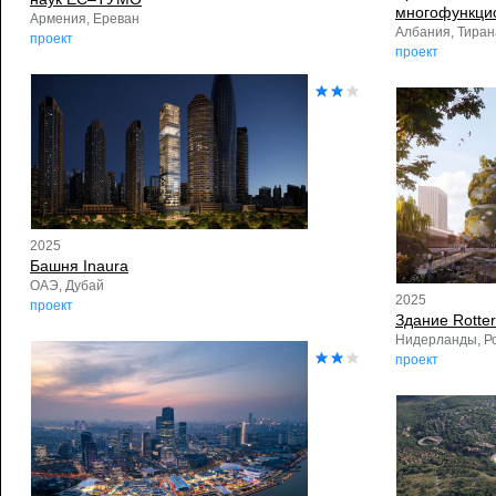
многофункци
Армения, Ереван
Албания, Тиран
проект
проект
2025
Башня Inaura
ОАЭ, Дубай
2025
проект
Здание Rotte
Нидерланды, Р
проект