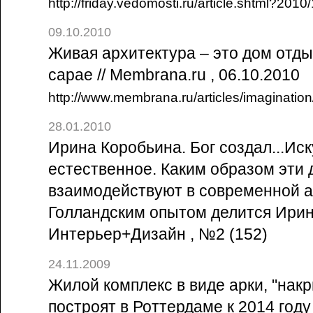
http://friday.vedomosti.ru/article.shtml?201
09.10.2010
Живая архитектура – это дом отд
сарае // Membrana.ru , 06.10.2010
http://www.membrana.ru/articles/imaginatio
28.01.2010
Ирина Коробьина. Бог создал...Ис
естественное. Каким образом эти 
взаимодействуют в современной а
Голландским опытом делится Ирин
Интерьер+Дизайн , №2 (152)
24.11.2009
Жилой комплекс в виде арки, "нак
построят в Роттердаме к 2014 году