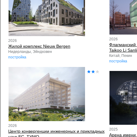
2026
2026
Флагманский м
Жилой комплекс Nieuw Bergen
Taikoo Li Sanl
Нидерланды, Эйндховен
Китай, Пекин
постройка
постройка
2026
2025
Центр конвергенции инженерных и прикладных
Арена имени 
наук ЕС–ТУМО