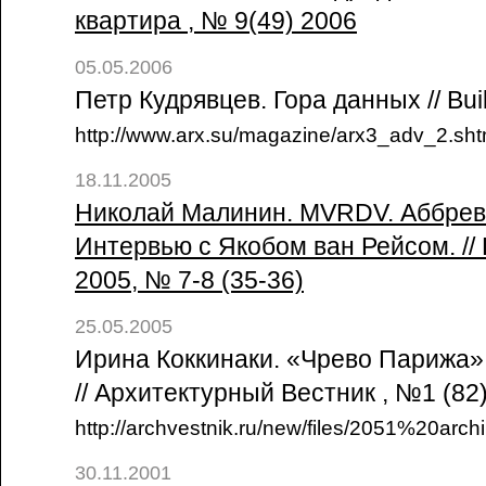
квартира , № 9(49) 2006
05.05.2006
Петр Кудрявцев. Гора данных // Bu
http://www.arx.su/magazine/arx3_adv_2.sht
18.11.2005
Николай Малинин. MVRDV. Аббрев
Интервью с Якобом ван Рейсом. // 
2005, № 7-8 (35-36)
25.05.2005
Ирина Коккинаки. «Чрево Парижа»
// Архитектурный Вестник , №1 (82
http://archvestnik.ru/new/files/2051%20arc
30.11.2001