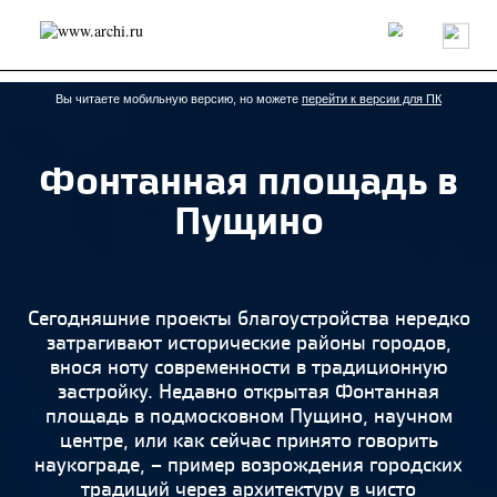
Россия
Мир
Технологии
Интерьер
Пресса
Архитекторы
Проекты
Конкурсы
События
Книги
Вакансии
Вы читаете мобильную версию, но можете
перейти к версии для ПК
Фонтанная площадь в
send.project
Анонсы конкурсов
Блог
Пущино
Журнал
Интервью
Исследование
Мнение
Обзор
Объект
Результаты конкурса
Репортаж
Рецензия
Архитектура
Выставка
Дизайн
Иностранцы в России
Интерьер
Сегодняшние проекты благоустройства нередко
Книги
Наследие
Образование
Урбанистика
затрагивают исторические районы городов,
Эко
внося ноту современности в традиционную
застройку. Недавно открытая Фонтанная
площадь в подмосковном Пущино, научном
центре, или как сейчас принято говорить
наукограде, – пример возрождения городских
традиций через архитектуру в чисто