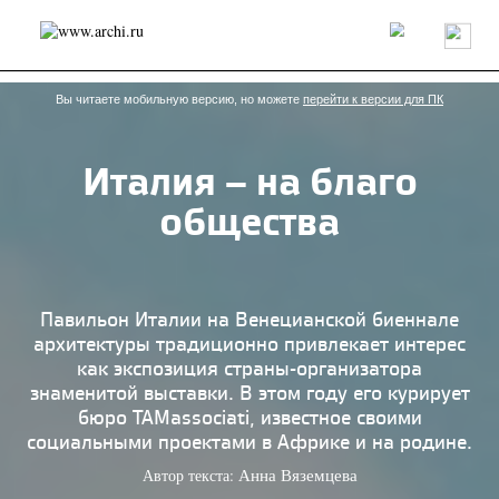
Россия
Мир
Технологии
Интерьер
Пресса
Архитекторы
Проекты
Конкурсы
События
Книги
Вакансии
Вы читаете мобильную версию, но можете
перейти к версии для ПК
Италия – на благо
send.project
Анонсы конкурсов
Блог
общества
Журнал
Интервью
Исследование
Мнение
Обзор
Объект
Результаты конкурса
Репортаж
Рецензия
Архитектура
Выставка
Дизайн
Иностранцы в России
Интерьер
Павильон Италии на Венецианской биеннале
Книги
Наследие
Образование
Урбанистика
архитектуры традиционно привлекает интерес
Эко
как экспозиция страны-организатора
знаменитой выставки. В этом году его курирует
бюро TAMassociati, известное своими
социальными проектами в Африке и на родине.
Автор текста:
Анна Вяземцева