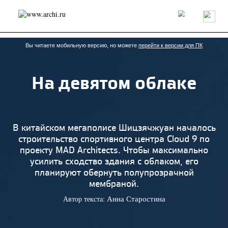
Россия
Мир
Технологии
Интерьер
Пресса
Архитекторы
Проекты
Конкурсы
События
Книги
Вакансии
Вы читаете мобильную версию, но можете
перейти к версии для ПК
На девятом облаке
send.project
Анонсы конкурсов
Блог
Журнал
Интервью
Исследование
Мнение
Обзор
Объект
Результаты конкурса
Репортаж
Рецензия
Архитектура
Выставка
В китайском мегаполисе Шицзячжуан началось
Дизайн
Иностранцы в России
Интерьер
строительство спортивного центра Cloud 9 по
Книги
Наследие
Образование
Урбанистика
проекту MAD Architects. Чтобы максимально
Эко
усилить сходство здания с облаком, его
планируют обернуть полупрозрачной
мембраной.
Автор текста:
Анна Старостина