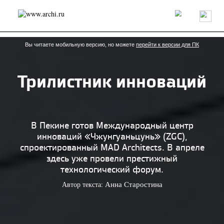
Россия
Мир
Технологии
Интерьер
Пресса
Архитекторы
Проекты
Конкурсы
События
Книги
Вакансии
Вы читаете мобильную версию, но можете
перейти к версии для ПК
Трилистник инноваций
send.project
Анонсы конкурсов
Блог
Журнал
Интервью
Исследование
Мнение
Обзор
Объект
Результаты конкурса
Репортаж
Рецензия
Архитектура
Выставка
В Пекине готов Международный центр
Дизайн
Иностранцы в России
Интерьер
инноваций «Чжунгуаньцунь» (ZGC),
Книги
Наследие
Образование
Урбанистика
спроектированный MAD Architects. В апреле
Эко
здесь уже провели престижный
технологический форум.
Автор текста:
Анна Старостина