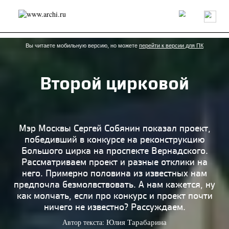
Россия
Мир
Технологии
Интерьер
Пресса
Архитекторы
Проекты
Конкурсы
События
Книги
Вакансии
Вы читаете мобильную версию, но можете
перейти к версии для ПК
Второй цирковой
send.project
Анонсы конкурсов
Блог
Журнал
Интервью
Исследование
Мнение
Обзор
Объект
Результаты конкурса
Репортаж
Рецензия
Архитектура
Выставка
Мэр Москвы Сергей Собянин показал проект,
Дизайн
Иностранцы в России
Интерьер
победивший в конкурсе на реконструкцию
Книги
Наследие
Образование
Урбанистика
Большого цирка на проспекте Вернадского.
Эко
Рассматриваем проект и разные отклики на
него. Примерно половина из известных нам
предпочла безмолвствовать. А нам кажется, ну
как молчать, если про конкурс и проект почти
ничего не известно? Рассуждаем.
Автор текста:
Юлия Тарабарина