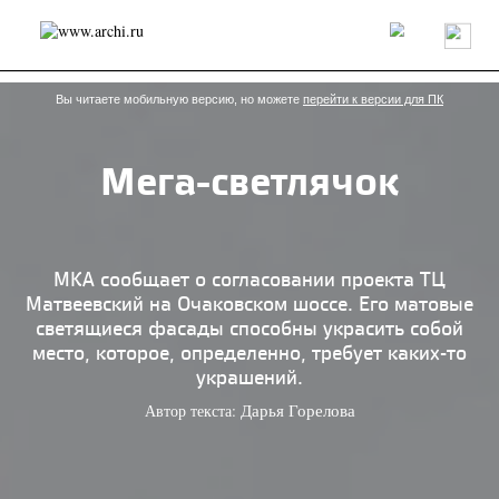
Россия
Мир
Технологии
Интерьер
Пресса
Архитекторы
Проекты
Конкурсы
События
Книги
Вакансии
Вы читаете мобильную версию, но можете
перейти к версии для ПК
Мега-светлячок
send.project
Анонсы конкурсов
Блог
Журнал
Интервью
Исследование
Мнение
Обзор
Объект
Результаты конкурса
Репортаж
Рецензия
Архитектура
Выставка
МКА сообщает о согласовании проекта ТЦ
Дизайн
Иностранцы в России
Интерьер
Матвеевский​ на Очаковском шоссе. Его матовые
Книги
Наследие
Образование
Урбанистика
светящиеся фасады способны украсить собой
Эко
место, которое, определенно, требует каких-то
украшений.
Автор текста:
Дарья Горелова