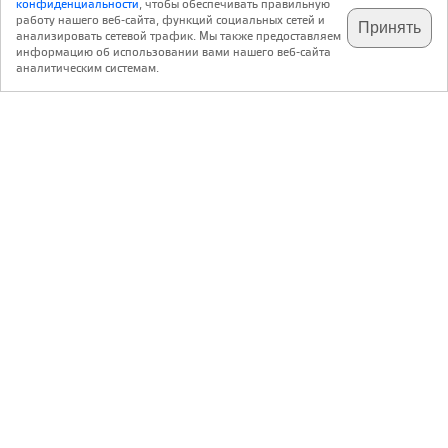
конфиденциальности
, чтобы обеспечивать правильную
работу нашего веб-сайта, функций социальных сетей и
Принять
анализировать сетевой трафик. Мы также предоставляем
подпишитесь на наш
✕
телеграм @archi_ru
информацию об использовании вами нашего веб-сайта
Иван Колманок
AI-architects
аналитическим системам.
https://ai-arch.ru/
Николай Фугаров
Андрей Горелов
Александр Томашенко
Торговый центр на Очаковском шоссе
,
,
Россия
Москва
Очаковское шоссе, 3
Авторский коллектив:
Генеральный директор: Иван Колманок
Соучредитель бюро Александр Томашенко
Руководитель проекта: Николай Фугаров
Главный архитектор: Андрей Горелов
2.2023