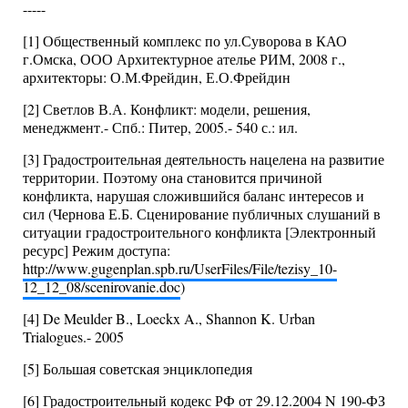
-----
[1] Общественный комплекс по ул.Суворова в КАО
г.Омска, ООО Архитектурное ателье РИМ, 2008 г.,
архитекторы: О.М.Фрейдин, Е.О.Фрейдин
[2] Светлов В.А. Конфликт: модели, решения,
менеджмент.- Спб.: Питер, 2005.- 540 с.: ил.
[3] Градостроительная деятельность нацелена на развитие
территории. Поэтому она становится причиной
конфликта, нарушая сложившийся баланс интересов и
сил (Чернова Е.Б. Сценирование публичных слушаний в
ситуации градостроительного конфликта [Электронный
ресурс] Режим доступа:
http://www.gugenplan.spb.ru/UserFiles/File/tezisy_10-
12_12_08/scenirovanie.doc
)
[4] De Meulder B., Loeckx A., Shannon K. Urban
Trialogues.- 2005
[5] Большая советская энциклопедия
[6] Градостроительный кодекс РФ от 29.12.2004 N 190-ФЗ