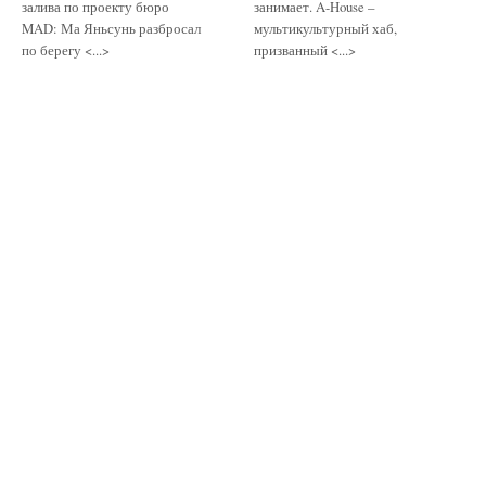
залива по проекту бюро
занимает. A-House –
MAD: Ма Яньсунь разбросал
мультикультурный хаб,
по берегу <...>
призванный <...>