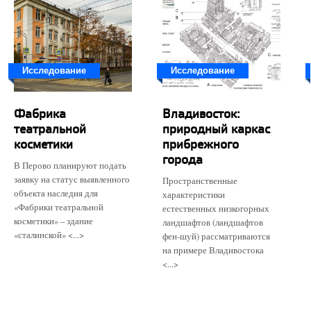
Исследование
Исследование
Фабрика
Владивосток:
театральной
природный каркас
косметики
прибрежного
города
В Перово планируют подать
заявку на статус выявленного
Пространственные
объекта наследия для
характеристики
«Фабрики театральной
естественных низкогорных
косметики» – здание
ландшафтов (ландшафтов
«сталинской» <...>
фен-шуй) рассматриваются
на примере Владивостока
<...>