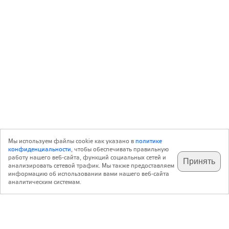
Мы используем файлы cookie как указано в
политике
конфиденциальности
, чтобы обеспечивать правильную
работу нашего веб-сайта, функций социальных сетей и
Принять
анализировать сетевой трафик. Мы также предоставляем
подпишитесь на наш
✕
телеграм @archi_ru
информацию об использовании вами нашего веб-сайта
аналитическим системам.
с 20 июля 1999 г.