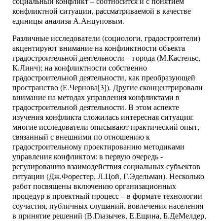
социальный конфликт – соотносится и с понятием
конфликтной ситуации, рассматриваемой в качестве
единицы анализа А.Анцуповым.
Различные исследователи (социологи, градостроители)
акцентируют внимание на конфликтности объекта
градостроительной деятельности – города (М.Кастельс,
К.Линч); на конфликтности собственно
градостроительной деятельности, как преобразующей
пространство (Е.Чернова[3]). Другие сконцентрировали
внимание на методах управления конфликтами в
градостроительной деятельности. В этом аспекте
изучения конфликта сложилась интересная ситуация:
многие исследователи описывают практический опыт,
связанный с внешними по отношению к
градостроительному проектированию методиками
управления конфликтом: в первую очередь -
регулированию взаимодействия социальных субъектов
ситуации (Дж.Форестер, Л.Цой, Г.Эдельман). Несколько
работ посвящены включению организационных
процедур в проектный процесс – в формате технологии
соучастия, публичных слушаний, вовлечения населения
в принятие решений (В.Глазычев, Е.Ещина, Б.ДеМелдер,