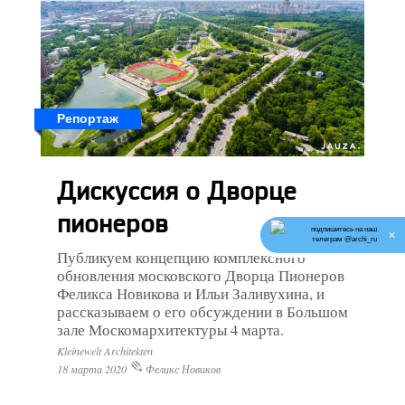
Репортаж
Дискуссия о Дворце
пионеров
подпишитесь на наш
✕
телеграм @archi_ru
Публикуем концепцию комплексного
обновления московского Дворца Пионеров
Феликса Новикова и Ильи Заливухина, и
рассказываем о его обсуждении в Большом
зале Москомархитектуры 4 марта.
Kleinewelt Architekten
18 марта 2020
Феликс Новиков