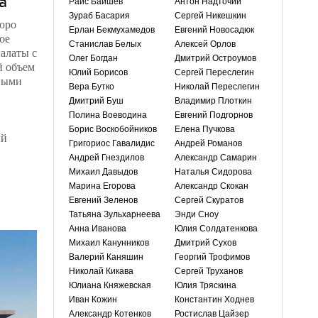
а
Раис Баишев
Антон Надточий
Зураб Басария
Сергей Никешкин
юро
Ерлан Бекмухамедов
Евгений Новосадюк
ое
Станислав Белых
Алексей Орлов
алаты с
Олег Богдан
Дмитрий Остроумов
й объем
Юлий Борисов
Сергей Переслегин
ными
Вера Бутко
Николай Переслегин
Дмитрий Буш
Владимир Плоткин
Полина Воеводина
Евгений Подгорнов
Борис Воскобойников
Елена Пучкова
ый
Григориос Гавалидис
Андрей Романов
Андрей Гнездилов
Александр Самарин
Михаил Давыдов
Наталья Сидорова
Марина Егорова
Александр Скокан
Евгений Зеленов
Сергей Скуратов
Татьяна Зульхарнеева
Энди Сноу
Анна Иванова
Юлия Солдатенкова
Михаил Канунников
Дмитрий Сухов
Валерий Каняшин
Георгий Трофимов
Николай Кикава
Сергей Труханов
Юлиана Княжевская
Юлия Тряскина
Иван Кожин
Константин Ходнев
Александр Котенков
Ростислав Цайзер