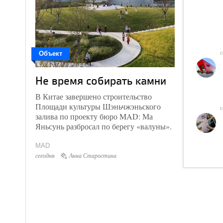
с
Объект
Не время собирать камни
В Китае завершено строительство
Площади культуры Шэньчжэньского
с
залива по проекту бюро MAD: Ма
Яньсунь разбросал по берегу «валуны».
MAD
сегодня
Анна Старостина
в