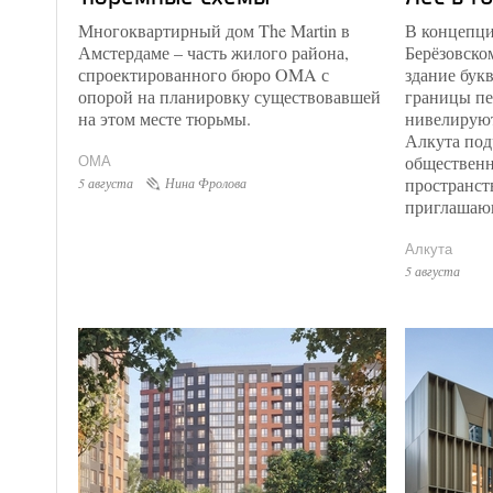
Многоквартирный дом The Martin в
В концепци
Амстердаме – часть жилого района,
Берёзовско
спроектированного бюро OMA с
здание букв
опорой на планировку существовавшей
границы пе
на этом месте тюрьмы.
нивелируют
Алкута под
общественн
OMA
пространст
5 августа
Нина Фролова
приглашаю
Алкута
5 августа