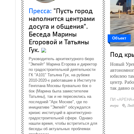
Пресса:
"Пусть город
наполнится центрами
досуга и общения".
Беседа Марины
Объект
Егоровой и Татьяны
Гук.
Под кр
Руководитель архитектурного бюро
Новый Урен
"Эмпейт" Марина Егорова и директор
автономного
по градостроительной деятельности
ГК "А101" Татьяна Гук, на рубеже
юбилею та
2010-2020-х работавшие в Институте
центр. Рабо
Генплана Москвы буквально бок о
так давно 
бок (Марина была заместителем
Татьяны), так и не пересеклись на
ПИ «АРЕНА
последней "Арх Москве", где по
вчера
Люд
инициативе "Эмпейт" обсуждался
кризис институций в архитектурно-
градостроительной сфере. Однако
нашли время, чтобы встретиться для
беседы об актуальных проблемах