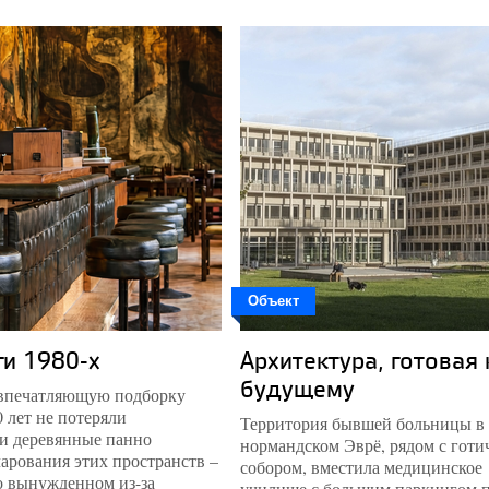
 августа
Объявлен набор в школу
координаторов «Том
Сойер Феста»
 августа
Обнародован эскиз
мурала Антона Чумака,
который появится на
территории
«Мануфактуры XIX»
1 июля
наем, что институт
Объект
а ждет заявок на премию
Сергея Ткаченко «Время
ги 1980-х
Архитектура, готовая 
тора»
будущему
 впечатляющую подборку
1 июля
 лет не потеряли
Новый партнер Архи.ру –
Территория бывшей больницы в
 и деревянные панно
CHADO architects
нормандском Эврё, рядом с готи
чарования этих пространств –
собором, вместила медицинское
0 июля
о вынужденном из-за
училище с большим паркингом 