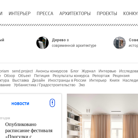
И
ИНТЕРЬЕР
ПРЕССА
АРХИТЕКТОРЫ
ПРОЕКТЫ
КОНКУ
ый
Дерево
в
Сове
современной архитектуре
исто
oriam
send.project
Анонсы конкурсов
Блог
Журнал
Интервью
Исследов
е
Обзор
Объект
Петиция
Результаты конкурса
Репортаж
Рецензия
ктура
Выставка
Дизайн
Иностранцы в России
Интерьер
Книги
Наследи
вание
Урбанистика / Градостроительство
Эко
НОВОСТИ
егодня
Опубликовано
расписание фестиваля
«Прогулки с