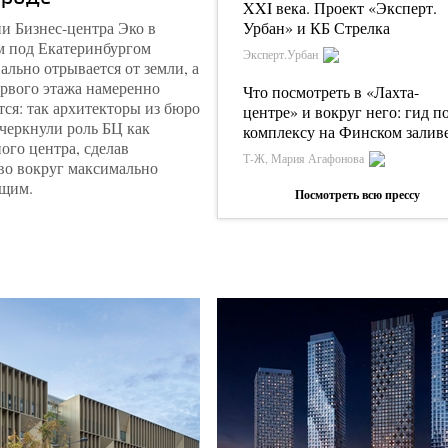
XXI века. Проект «Эксперт.
и Бизнес-центра Эко в
Урбан» и КБ Стрелка
м под Екатеринбургом
Эксперт.Урбан
ально отрывается от земли, а
рвого этажа намеренно
Что посмотреть в «Лахта-
ся: так архитекторы из бюро
центре» и вокруг него: гид п
черкнули роль БЦ как
комплексу на Финском залив
ого центра, сделав
Т-Ж, Мария Агафонова
во вокруг максимально
щим.
Посмотреть всю прессу