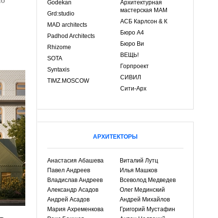
Godekan
Архитектурная
мастерская МАМ
Grd:studio
АСБ Карлсон & К
MAD architects
Бюро А4
Padhod Architects
Бюро Ви
Rhizome
ВЕЩЬ!
SOTA
Горпроект
Syntaxis
СИВИЛ
TIMZ.MOSCOW
Сити-Арх
АРХИТЕКТОРЫ
Анастасия Абашева
Виталий Лутц
Павел Андреев
Илья Машков
Владислав Андреев
Всеволод Медведев
Александр Асадов
Олег Мединский
Андрей Асадов
Андрей Михайлов
Мария Ахременкова
Григорий Мустафин