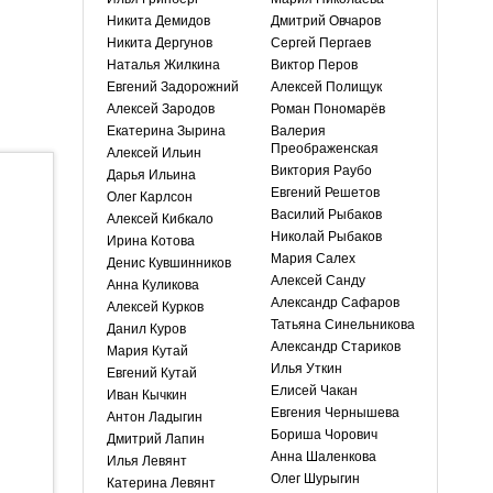
Никита Демидов
Дмитрий Овчаров
Никита Дергунов
Сергей Пергаев
Наталья Жилкина
Виктор Перов
Евгений Задорожний
Алексей Полищук
Алексей Зародов
Роман Пономарёв
Екатерина Зырина
Валерия
Преображенская
Алексей Ильин
Виктория Раубо
Дарья Ильина
Евгений Решетов
Олег Карлсон
Василий Рыбаков
Алексей Кибкало
Николай Рыбаков
Ирина Котова
Мария Салех
Денис Кувшинников
Алексей Санду
Анна Куликова
Александр Сафаров
Алексей Курков
Татьяна Синельникова
Данил Куров
Александр Стариков
Мария Кутай
Илья Уткин
Евгений Кутай
Елисей Чакан
Иван Кычкин
Евгения Чернышева
Антон Ладыгин
Бориша Чорович
Дмитрий Лапин
Анна Шаленкова
Илья Левянт
Олег Шурыгин
Катерина Левянт