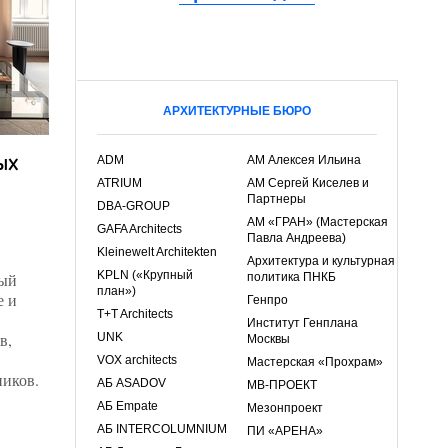
АРХИТЕКТУРНЫЕ БЮРО
ых
ADM
АМ Алексея Ильина
ATRIUM
АМ Сергей Киселев и
Партнеры
DBA-GROUP
АМ «ГРАН» (Мастерская
GAFA Architects
Павла Андреева)
Kleinewelt Architekten
Архитектура и культурная
KPLN («Крупный
ный
политика ПНКБ
план»)
е и
Генпро
T+T Architects
Институт Генплана
в,
UNK
Москвы
VOX architects
Мастерская «Прохрам»
ников.
АБ ASADOV
МВ-ПРОЕКТ
АБ Empate
Мезонпроект
АБ INTERCOLUMNIUM
ПИ «АРЕНА»