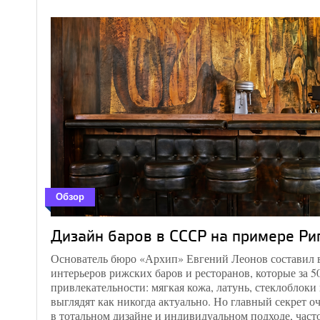
4
3
3
Напоми
Обзор
Генплан
имени 
Дизайн баров в СССР на примере Ри
архитек
Основатель бюро «Архип» Евгений Леонов составил
2
интерьеров рижских баров и ресторанов, которые за 50
привлекательности: мягкая кожа, латунь, стеклоблоки
выглядят как никогда актуально. Но главный секрет о
2
в тотальном дизайне и индивидуальном подходе, част