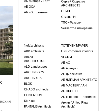
АБ Липгарт и Герт
Сергей Скуратов
ARCHITECTS
АБ ОСА
СПИЧ
АБ «Остоженка»
Студия 44
ТПО «Резерв»
Четвертое измерение
′nefa′architects′
TOTEMENT/PAPER
ABD architects
UNK corporate interiors
ABOVE
VFORM
ARCHITECTURE
АБ AQ
ALD Landscapes
АБ Архнуво
ARCHINFORM
АБ Диалектика
ARCHIVISTA
к
АБ ЛИПМАН АРХИТЕКТС
BLOK
АБ МАСТЕРПЛАН
CHADO architects
АБ ПРСПКТ
CONTINUUM
АБ «Гордеев – Демидов»
ческим
DNK ag
Архип (United Riga
FANTALIS Architects
Architects)
по