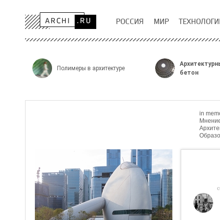
РОССИЯ
МИР
ТЕХНОЛОГИ
Архитектурн
Полимеры в архитектуре
бетон
in mem
Мнени
Архите
Образо
с