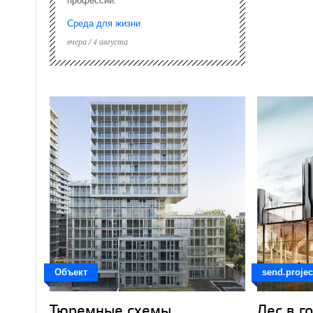
профессии.
Среда для жизни
вчера / 4 августа
Объект
send.projec
Тюремные схемы
Лес в г