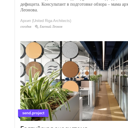
дефицита. Консультант в подготовке обзора – мама ар
Леонова.
Архип (United Riga Architects)
сегодня
Евгений Леонов
1
send.project