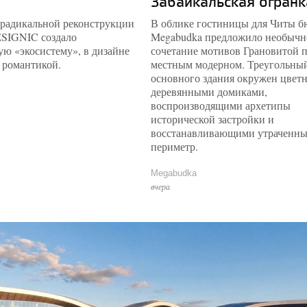
Забайкальская огранк
 радикальной реконструкции
В облике гостиницы для Читы б
ESIGNIC создало
Megabudka предложило необычн
ю «экосистему», в дизайне
сочетание мотивов Грановитой п
 романтикой.
местным модерном. Треугольны
основного здания окружен цвет
деревянными домиками,
воспроизводящими архетипы
исторической застройки и
восстанавливающими утраченн
периметр.
Megabudka
вчера