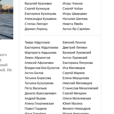
Василий Крапивин
Игорь Членов
Сергей Кузнецов
Сергей Чобан
Екатерина Кузнецова
Игорь Шварцман
Александра Кузьмина
Наталия Шилова
Степан Липгарт
Никита Явейн
Даниил Лоренц
Антон Яр-Скрябин
Тимур Абдуллаев
Евгений Леонов
Екатерина Абдуллаева
Дмитрий Липман
Маргарита Авдышева
Валерий Лукомский
кого
Левон Айрапетов
Антон Лукомский
у
Алексей Афоничкин
Екатерина Ляпунова
рный
Владислав Бек-Булатов
Иса Магомедов
рой. Не
Антон Белов
Сергей Марков
Татьяна Борисова
Елена Мерцалова
Татьяна Бузулукова
Николай Миловидов
Петр Васильев
Станислав Михаловский
Данило Вукосавлевич
Сергей Мичурин
Андрей Вырва
Олеся Могилевская
Алина Георгиевская
Юлия Мусина
Павел Гордеев
Филипп Никандров
Илья Гринберг
Мария Николаева