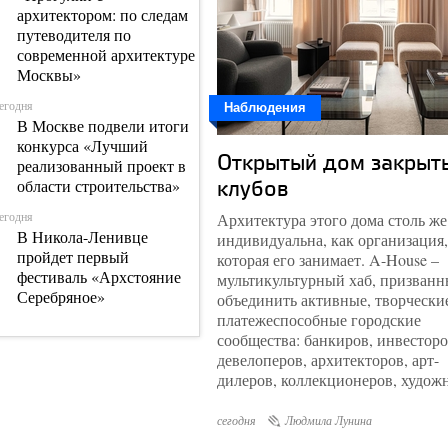
архитектором: по следам
путеводителя по
современной архитектуре
Москвы»
егодня
Наблюдения
В Москве подвели итоги
конкурса «Лучший
Открытый дом закрыт
реализованный проект в
клубов
области строительства»
егодня
Архитектура этого дома столь же
В Никола-Ленивце
индивидуальна, как организация,
пройдет первый
которая его занимает. A-House –
фестиваль «Архстояние
мультикультурный хаб, призван
Серебряное»
объединить активные, творчески
платежеспособные городские
чера
сообщества: банкиров, инвесторо
Форум «Эффективная
девелоперов, архитекторов, арт-
среда» открыл прием
дилеров, коллекционеров, худож
заявок на конкурс по
разработке эффективной
сегодня
Людмила Лунина
среды центральной части
Гомеля (Беларусь)